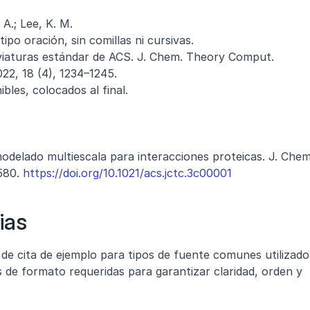
 A.; Lee, K. M.
tipo oración, sin comillas ni cursivas.
reviaturas estándar de ACS. J. Chem. Theory Comput.
22, 18 (4), 1234–1245.
bles, colocados al final.
delado multiescala para interacciones proteicas. J. Chem.
580. 
https://doi.org/10.1021/acs.jctc.3c00001
ias
e cita de ejemplo para tipos de fuente comunes utilizados
 de formato requeridas para garantizar claridad, orden y 