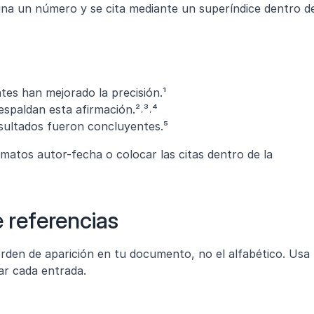
gna un número y se cita mediante un superíndice dentro de
tes han mejorado la precisión.¹
espaldan esta afirmación.²˒³˒⁴
sultados fueron concluyentes.⁵
atos autor-fecha o colocar las citas dentro de la 
e referencias
 orden de aparición en tu documento, no el alfabético. Usa 
r cada entrada.