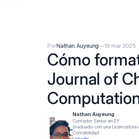
{{HeadCode}}
Por
Nathan Auyeung
—
19 mar 2025
Cómo formate
Journal of C
Computatio
Nathan Auyeung
Contador Senior en EY
Graduado con una Licenciatura 
Contabilidad.
LinkedIn