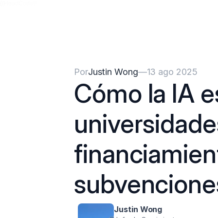
{{HeadCode}}
Por
Justin Wong
—
13 ago 2025
Cómo la IA e
universidade
financiamient
subvencione
Justin Wong