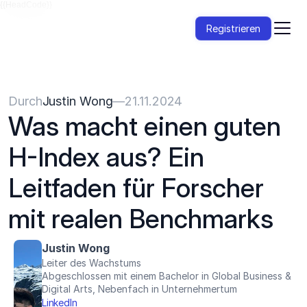
{{HeadCode}}
Registrieren
Durch
Justin Wong
—
21.11.2024
Was macht einen guten 
H-Index aus? Ein 
Leitfaden für Forscher 
mit realen Benchmarks
Justin Wong
Leiter des Wachstums
Abgeschlossen mit einem Bachelor in Global Business & 
Digital Arts, Nebenfach in Unternehmertum
LinkedIn