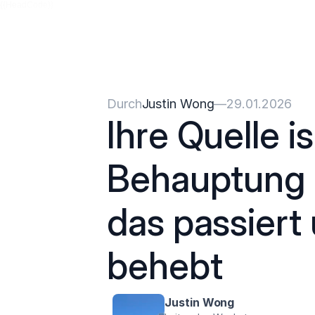
{{HeadCode}}
Durch
Justin Wong
—
29.01.2026
Ihre Quelle is
Behauptung i
das passiert
behebt
Justin Wong