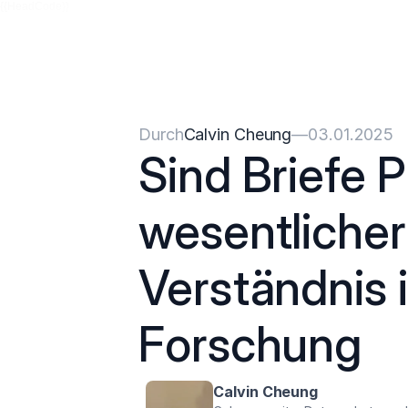
{{HeadCode}}
Durch
Calvin Cheung
—
03.01.2025
Sind Briefe P
wesentlicher
Verständnis ih
Forschung
Calvin Cheung