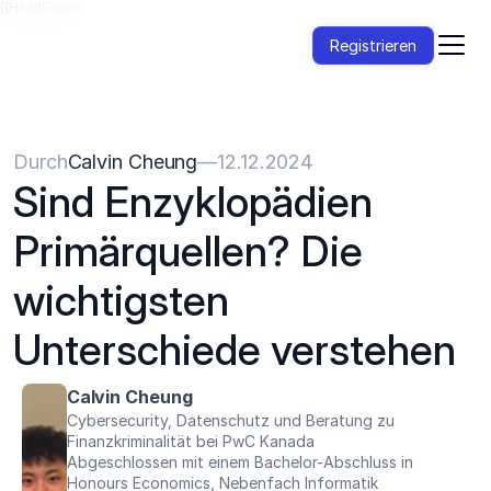
{{HeadCode}}
Registrieren
Durch
Calvin Cheung
—
12.12.2024
Sind Enzyklopädien 
Primärquellen? Die 
wichtigsten 
Unterschiede verstehen
Calvin Cheung
Cybersecurity, Datenschutz und Beratung zu 
Finanzkriminalität bei PwC Kanada
Abgeschlossen mit einem Bachelor-Abschluss in 
Honours Economics, Nebenfach Informatik