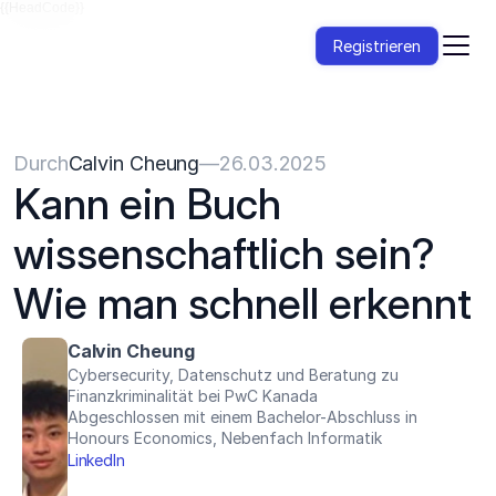
{{HeadCode}}
Registrieren
Durch
Calvin Cheung
—
26.03.2025
Kann ein Buch 
wissenschaftlich sein? 
Wie man schnell erkennt
Calvin Cheung
Cybersecurity, Datenschutz und Beratung zu 
Finanzkriminalität bei PwC Kanada
Abgeschlossen mit einem Bachelor-Abschluss in 
Honours Economics, Nebenfach Informatik
LinkedIn