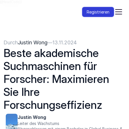
{{HeadCode}}
Registrieren
Durch
Justin Wong
—
13.11.2024
Beste akademische 
Suchmaschinen für 
Forscher: Maximieren 
Sie Ihre 
Forschungseffizienz
Justin Wong
Leiter des Wachstums
Abgeschlossen mit einem Bachelor in Global Business & 