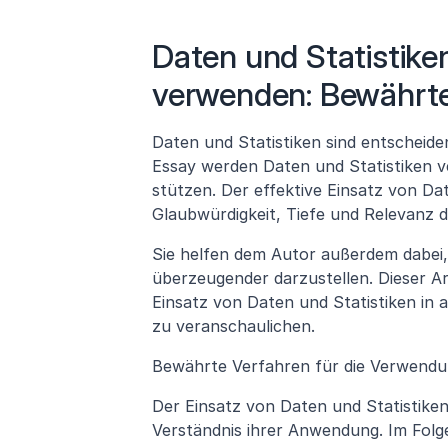
Daten und Statistiken
verwenden: Bewährte
Daten und Statistiken sind entscheiden
Essay werden Daten und Statistiken 
stützen. Der effektive Einsatz von Da
Glaubwürdigkeit, Tiefe und Relevanz d
Sie helfen dem Autor außerdem dabei,
überzeugender darzustellen. Dieser Ar
Einsatz von Daten und Statistiken in 
zu veranschaulichen.
Bewährte Verfahren für die Verwendun
Der Einsatz von Daten und Statistiken 
Verständnis ihrer Anwendung. Im Folg