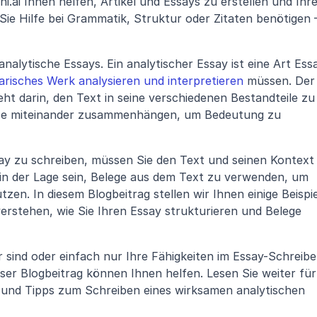
i.ai Ihnen helfen, Artikel und Essays zu erstellen und Ihre
Sie Hilfe bei Grammatik, Struktur oder Zitaten benötigen –
ytische Essays. Ein analytischer Essay ist eine Art Essa
rarisches Werk analysieren und interpretieren
 müssen. Der 
ht darin, den Text in seine verschiedenen Bestandteile zu 
ese miteinander zusammenhängen, um Bedeutung zu 
y zu schreiben, müssen Sie den Text und seinen Kontext 
in der Lage sein, Belege aus dem Text zu verwenden, um 
zen. In diesem Blogbeitrag stellen wir Ihnen einige Beispie
verstehen, wie Sie Ihren Essay strukturieren und Belege 
 sind oder einfach nur Ihre Fähigkeiten im Essay-Schreibe
ser Blogbeitrag können Ihnen helfen. Lesen Sie weiter für 
ys und Tipps zum Schreiben eines wirksamen analytischen 