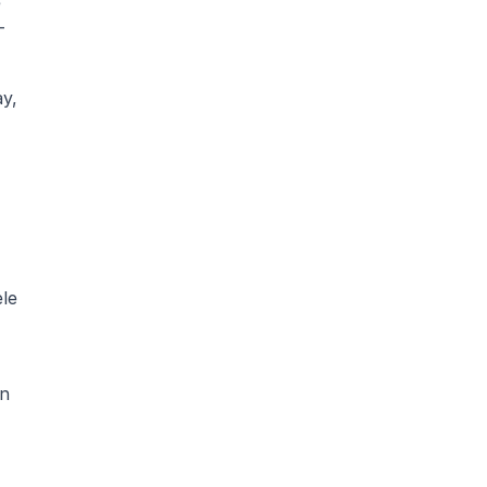
 
 
y, 
le 
n 