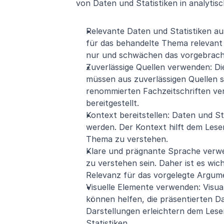
von Daten und Statistiken in analyti
Relevante Daten und Statistiken au
für das behandelte Thema relevant s
nur und schwächen das vorgebrac
Zuverlässige Quellen verwenden: Di
müssen aus zuverlässigen Quellen s
renommierten Fachzeitschriften ver
bereitgestellt.
Kontext bereitstellen: Daten und St
werden. Der Kontext hilft dem Leser
Thema zu verstehen.
Klare und prägnante Sprache verwe
zu verstehen sein. Daher ist es wic
Relevanz für das vorgelegte Argume
Visuelle Elemente verwenden: Visua
können helfen, die präsentierten Da
Darstellungen erleichtern dem Les
Statistiken.