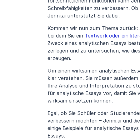
fortschrittlichen Funktionen kann Jenn
Schreibfähigkeiten zu verbessern. Ob 
Jenni.ai unterstützt Sie dabei.
Kommen wir nun zum Thema zurück: anal
bei dem Sie ein 
Textwerk oder ein lite
Zweck eines analytischen Essays beste
zerlegen und zu untersuchen, wie di
erzeugen.
Um einen wirksamen analytischen Essa
klar verstehen. Sie müssen außerdem 
Ihre Analyse und Interpretation zu stüt
für analytische Essays vor, damit Sie 
wirksam einsetzen können.
Egal, ob Sie Schüler oder Studierender
verbessern möchten – Jenni.ai und die
einige Beispiele für analytische Essa
Essays.