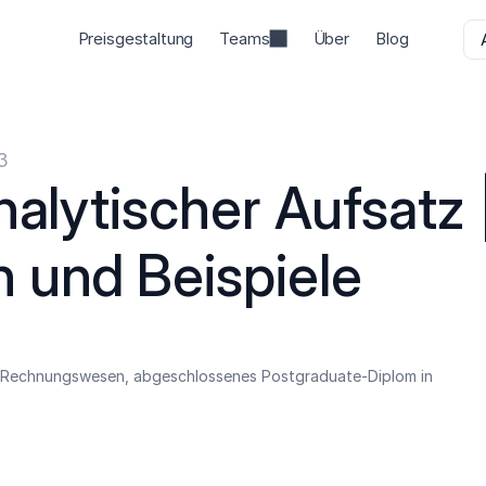
Preisgestaltung
Teams
Über
Blog
3
nalytischer Aufsatz |
 und Beispiele
n Rechnungswesen, abgeschlossenes Postgraduate-Diplom in 