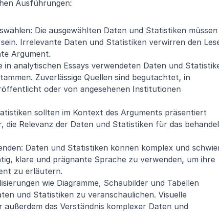
schen Ausführungen:
swählen: Die ausgewählten Daten und Statistiken müssen 
ein. Irrelevante Daten und Statistiken verwirren den Lese
hte Argument.
e in analytischen Essays verwendeten Daten und Statistike
tammen. Zuverlässige Quellen sind begutachtet, in 
öffentlicht oder von angesehenen Institutionen 
atistiken sollten im Kontext des Arguments präsentiert 
, die Relevanz der Daten und Statistiken für das behandel
nden: Daten und Statistiken können komplex und schwieri
htig, klare und prägnante Sprache zu verwenden, um ihre 
nt zu erläutern.
lisierungen wie Diagramme, Schaubilder und Tabellen 
ten und Statistiken zu veranschaulichen. Visuelle 
er außerdem das Verständnis komplexer Daten und 