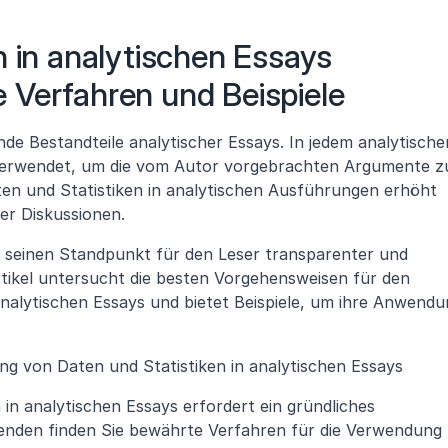
 in analytischen Essays 
 Verfahren und Beispiele
de Bestandteile analytischer Essays. In jedem analytischen
verwendet, um die vom Autor vorgebrachten Argumente zu
ten und Statistiken in analytischen Ausführungen erhöht 
er Diskussionen.
 seinen Standpunkt für den Leser transparenter und 
tikel untersucht die besten Vorgehensweisen für den 
analytischen Essays und bietet Beispiele, um ihre Anwendu
g von Daten und Statistiken in analytischen Essays
in analytischen Essays erfordert ein gründliches 
enden finden Sie bewährte Verfahren für die Verwendung 