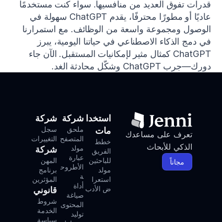
قدرات تفوق العديد من منافسيها. سواء كنت مستخدمًا 
عاديًا أو مطورًا محترفًا، يقدم ChatGPT سهولة في 
الوصول ومجموعة واسعة من الوظائف. مع استمرارنا 
في دمج الذكاء الاصطناعي في حياتنا اليومية، يبرز 
ChatGPT كمثال مثير لإمكانيات المستقبل. الآن جاء 
دورك—جرب ChatGPT وشكّل محادثة الغد.
استخدا
شركة
شركة
ملحق 
سجل 
مات
تعرف على مساعدك 
المتصفح
التغييرات
خطط 
الذكي للأبحاث
مولد 
شركة
الفريق
عبارة 
للباحثين
المهن
مجاناً
الأطروح
مولد 
برنامج 
ة
استعرا
المؤثرين
أداة 
ض الأدب
قانوني
صياغة 
شروط 
المحتوى
الخدمة
توليد 
سياسة 