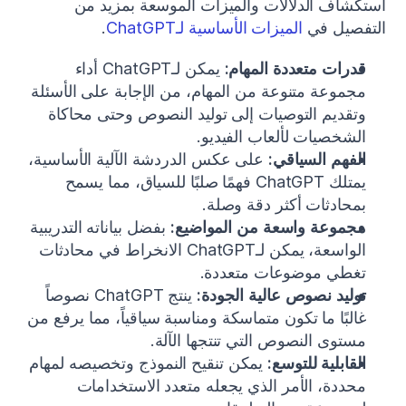
استكشاف الدلالات والميزات الموسعة بمزيد من 
التفصيل في 
الميزات الأساسية لـChatGPT
.
قدرات متعددة المهام:
 يمكن لـChatGPT أداء 
مجموعة متنوعة من المهام، من الإجابة على الأسئلة 
وتقديم التوصيات إلى توليد النصوص وحتى محاكاة 
الشخصيات لألعاب الفيديو.
الفهم السياقي:
 على عكس الدردشة الآلية الأساسية، 
يمتلك ChatGPT فهمًا صلبًا للسياق، مما يسمح 
بمحادثات أكثر دقة وصلة.
مجموعة واسعة من المواضيع:
 بفضل بياناته التدريبية 
الواسعة، يمكن لـChatGPT الانخراط في محادثات 
تغطي موضوعات متعددة.
توليد نصوص عالية الجودة:
 ينتج ChatGPT نصوصاً 
غالبًا ما تكون متماسكة ومناسبة سياقياً، مما يرفع من 
مستوى النصوص التي تنتجها الآلة.
القابلية للتوسع:
 يمكن تنقيح النموذج وتخصيصه لمهام 
محددة، الأمر الذي يجعله متعدد الاستخدامات 