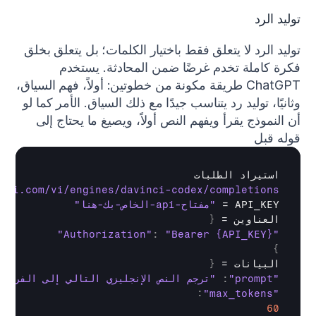
توليد الرد
توليد الرد لا يتعلق فقط باختيار الكلمات؛ بل يتعلق بخلق 
فكرة كاملة تخدم غرضًا ضمن المحادثة. يستخدم 
ChatGPT طريقة مكونة من خطوتين: أولاً، فهم السياق، 
وثانيًا، توليد رد يتناسب جيدًا مع ذلك السياق. الأمر كما لو 
أن النموذج يقرأ ويفهم النص أولاً، ويصيغ ما يحتاج إلى 
قوله قبل 
استيراد 
الطلبات
nai.com/vi/engines/davinci-codex/completions"
API_KEY
 = 
"مفتاح-api-الخاص-بك-هنا"
العناوين
 = 
{
:
"Bearer {API_KEY}"
"Authorization"
}
البيانات
 = 
{
"prompt"
:
"ترجم النص الإنجليزي التالي إلى الفرنس
:
"max_tokens"
60