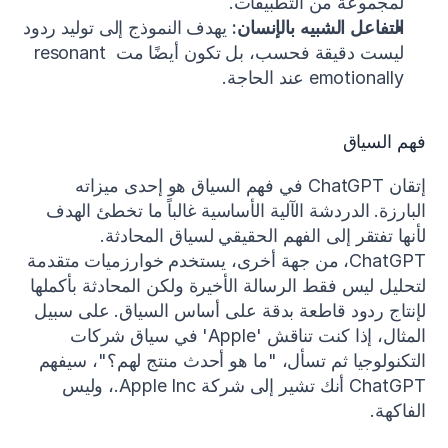
لمجموعة من التطبيقات.
التفاعل الشبيه بالإنسان:
 يهدف النموذج إلى توليد ردود 
ليست دقيقة فحسب، بل تكون أيضًا مت resonant 
emotionally عند الحاجة.
فهم السياق
إتقان ChatGPT في فهم السياق هو إحدى ميزاته 
البارزة. الدردشة الآلية الأساسية غالباً ما تخطئ الهدف 
لأنها تفتقر إلى الفهم الحقيقي لسياق المحادثة. 
ChatGPT، من جهة أخرى، يستخدم خوارزميات متقدمة 
لتحليل ليس فقط الرسالة الأخيرة ولكن المحادثة بأكملها 
لإنتاج ردود قاطعة بدقة على أساس السياق. على سبيل 
المثال، إذا كنت تناقش 'Apple' في سياق شركات 
التكنولوجيا ثم تسأل، "ما هو أحدث منتج لهم؟"، سيفهم 
ChatGPT أنك تشير إلى شركة Apple Inc.، وليس 
الفاكهة.