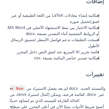
إضافات
إمكانية إنشاء معادلات LaTeX من اللغة الطبيعية أو عبر 
لصق/تحميل صورة
إمكانية الاختيار بين نمط الاستشهاد الأصلي في MS Word 
أو الروابط التشعبية أثناء التصدير بصيغة .docx
أصبحت التعليقات تدعم فواصل الأسطر لتنسيق الرسائل 
الأطول
قائمة تحرير AI السريع عند لصق النص داخل المحرر
إمكانية تصدير عناصر المكتبة بصيغة .csv
تغييرات
 لم يعد يفصل الاستيراد من docx والمستند الجديد 
+ New
من Jenni كقائمة فرعية، ويمكن إكمال استيراد .docx عبر 
الحالة الفارغة للمستند الذي تم إنشاؤه حديثًا
أصبح شريط الأدوات مثبتًا الآن في أعلى المحرر على سطح 