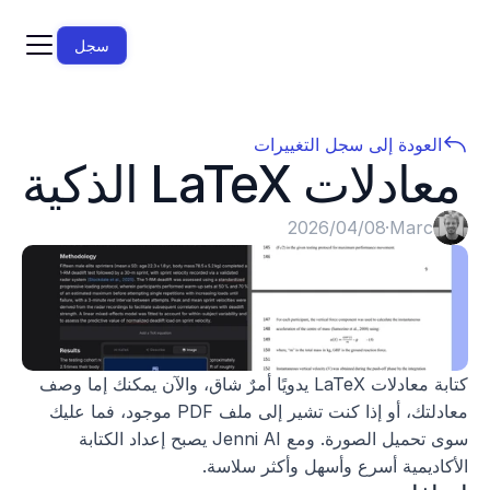
سجل
العودة إلى سجل التغييرات
معادلات LaTeX الذكية
Marc
·
08‏/04‏/2026
كتابة معادلات LaTeX يدويًا أمرٌ شاق، والآن يمكنك إما وصف 
معادلتك، أو إذا كنت تشير إلى ملف PDF موجود، فما عليك 
سوى تحميل الصورة. ومع Jenni AI يصبح إعداد الكتابة 
الأكاديمية أسرع وأسهل وأكثر سلاسة.