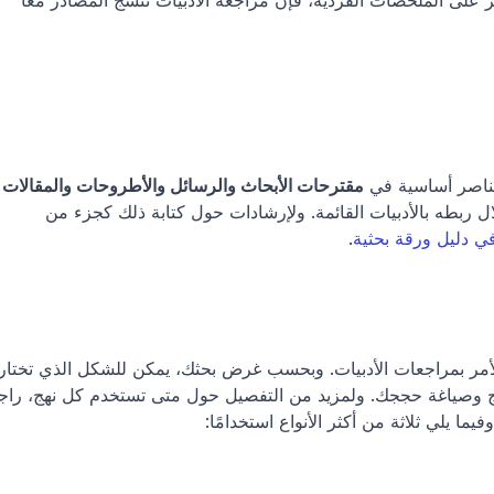
وعلى خلاف الببليوغرافيا المشروحة، التي تركز على الملخصات الفردية، فإن مراجعة الأدبيات تنسج المصادر معًا 
 عناصر أساسية في 
مقترحات الأبحاث والرسائ
، إذ تهيئ الأرضية للعمل الأصلي من خلال ربطه بالأدبيات القائمة. ولإرشادات حول كتابة ذلك كجزء من 
ي دليل ورقة بحثية
.
ئج وصياغة حججك. ولمزيد من التفصيل حول متى تستخدم كل نهج، راجع
وفيما يلي ثلاثة من أكثر الأنواع استخدامًا: