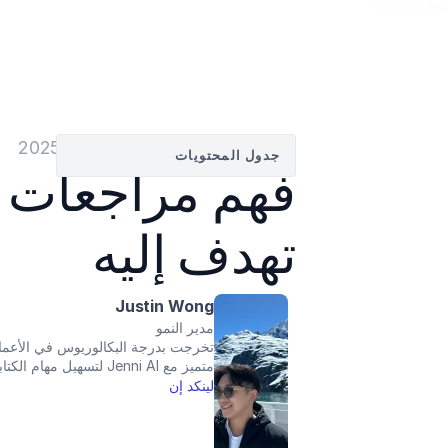
{{HeadCode}}
بواسطة
Justin Wong
—
07‏/04‏/2025
جدول المحتويات
تهدف إليه
Justin Wong
مدير النمو
متميز مع Jenni AI لتسهيل مهام الكتابة الأكاديمية وتعزيز مهاراتك بطريقة جذابة!
لينكد إن