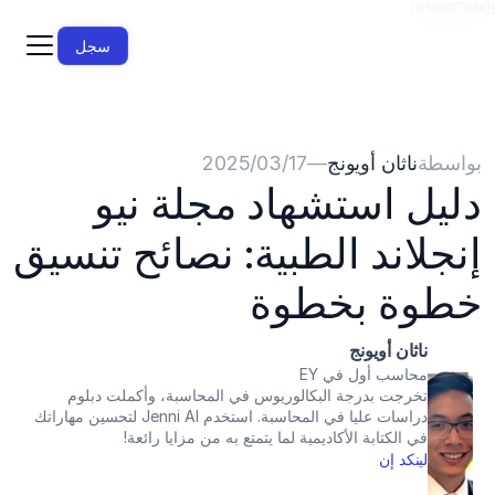
{{HeadCode}}
سجل
بواسطة
ناثان أويونج
—
17‏/03‏/2025
دليل استشهاد مجلة نيو 
إنجلاند الطبية: نصائح تنسيق 
خطوة بخطوة
ناثان أويونج
محاسب أول في EY
تخرجت بدرجة البكالوريوس في المحاسبة، وأكملت دبلوم 
دراسات عليا في المحاسبة. استخدم Jenni AI لتحسين مهاراتك 
في الكتابة الأكاديمية لما يتمتع به من مزايا رائعة!
لينكد إن