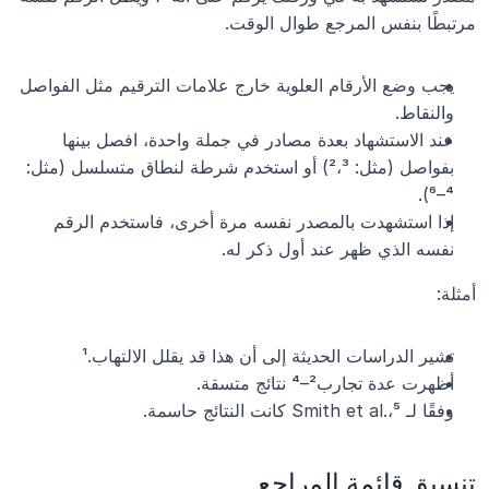
مرتبطًا بنفس المرجع طوال الوقت.
يجب وضع الأرقام العلوية خارج علامات الترقيم مثل الفواصل 
والنقاط.
عند الاستشهاد بعدة مصادر في جملة واحدة، افصل بينها 
بفواصل (مثل: ²،³) أو استخدم شرطة لنطاق متسلسل (مثل: 
⁴–⁶).
إذا استشهدت بالمصدر نفسه مرة أخرى، فاستخدم الرقم 
نفسه الذي ظهر عند أول ذكر له.
أمثلة:
تشير الدراسات الحديثة إلى أن هذا قد يقلل الالتهاب.¹
أظهرت عدة تجارب²–⁴ نتائج متسقة.
وفقًا لـ Smith et al.،⁵ كانت النتائج حاسمة.
تنسيق قائمة المراجع