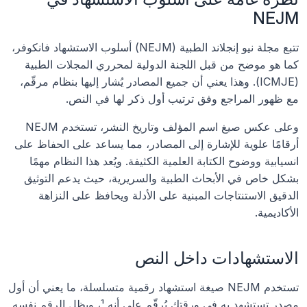
NEJM
تتبع مجلة نيو إنجلاند الطبية (NEJM) أسلوب الاستشهاد فانكوفر، 
كما هو موضح من قبل اللجنة الدولية لمحرري المجلات الطبية 
(ICMJE). وهذا يعني أن جميع المصادر يُشار إليها بنظام مرقّم، 
مع ظهور المراجع وفق ترتيب أول ذكر لها في النص.
وعلى عكس صيغ اسم المؤلف وتاريخ النشر، تستخدم NEJM 
أرقامًا علوية للإشارة إلى المصادر، مما يساعد على الحفاظ على 
انسيابية ووضوح الكتابة العلمية الكثيفة. ويُعد هذا النظام مهمًا 
بشكل خاص في الأبحاث الطبية والسريرية، حيث يدعم التوثيق 
الدقيق الاستنتاجات المبنية على الأدلة ويحافظ على النزاهة 
الأكاديمية.
الاستشهادات داخل النص
تستخدم NEJM صيغة استشهاد رقمية متسلسلة، ما يعني أن أول 
مصدر تستشهد به في ورقتك يُرقّم على أنه ¹، ويظل الرقم نفسه 