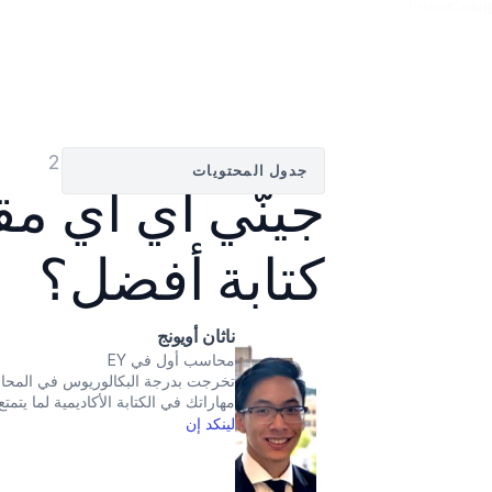
{{HeadCode}}
بواسطة
ناثان أويونج
—
16‏/07‏/2025
جدول المحتويات
كتابة أفضل؟
ناثان أويونج
محاسب أول في EY
مهاراتك في الكتابة الأكاديمية لما يتمتع
لينكد إن