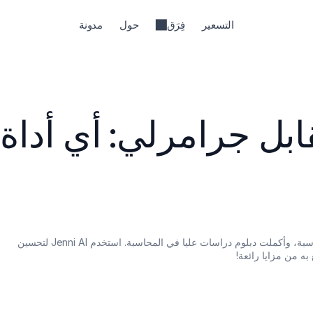
التسعير
فِرَق
حول
مدونة
ج
تخرجت بدرجة البكالوريوس في المحاسبة، وأكملت دبلوم دراسات عليا في المحاسبة. استخدم Jenni AI لتحسين 
 به من مزايا رائعة!