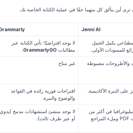
ترى أين يتألق كل منهما حقًا في عملية الكتابة الخاصة بك.
Grammarly
Jenni AI
لاصطناعي
 يكمل الجمل 
لا يوجد افتراضيًا؛ تأتي الكتابة عبر 
رائع للمسودات الأولى.
مطالبات 
GrammarlyGO
.
مولدات مدمجة للمخططات والأطروحات مضبوطة 
غير متاح
لى النبرة الأكاديمية.
اقتراحات فورية رائدة في القواعد 
والوضوح والنبرة.
استشهادات داخل النص + ببليوغرافيا في أكثر من 
2,600 نمط؛ استيراد ملفات PDF وملء المراجع 
أو عبر طرف ثالث).