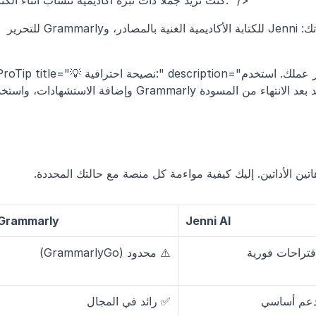
كنت تريد جملًا ذات نبرة أكاديمية تنساب أثناء الكتابة." />
استخدم هذه الفروق لمواءمة الأداة مع احتياجاتك: Jenni للكتابة الأكاديمية الغنية بالمصادر، وGrammarly للتحرير 
<ProTip title="💡 نصيحة احترافية:" description="طابق الأداة مع سير عملك. استخدم Jenni لهيك
هاتين الأداتين. إليك كيفية مواءمة كل منصة مع حالتك المحددة.
Grammarly
Jenni AI
تراحات فورية
⚠️ محدود (GrammarlyGo)
دعم أساسي
✅ رائد في المجال