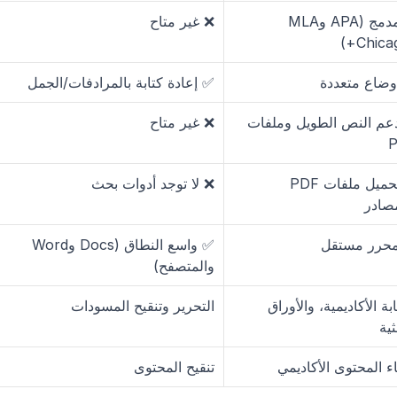
✅ مدمج (APA وMLA 
❌ غير متاح
وضاع متعددة
✅ إعادة كتابة بالمرادفات/الجمل
✅ دعم النص الطويل وملفات 
❌ غير متاح
✅ تحميل ملفات PDF 
❌ لا توجد أدوات بحث
صادر
محرر مستقل
✅ واسع النطاق (Docs وWord 
والمتصفح)
الكتابة الأكاديمية، والأوراق 
التحرير وتنقيح المسودات
ثية
ء المحتوى الأكاديمي
تنقيح المحتوى