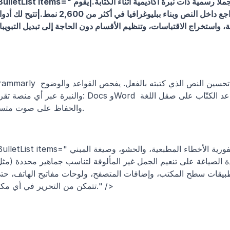
<BulletList items="يكتب الإكمال التلقائي بالذكاء الاصطناعي جملًا رسمية ذات نبرة أكاديمية أثناء الك
مولّد الاستشهادات بتنسيق المراجع داخل النص وبناء ببليوغرافيا في أكثر من 2,600 نمط.|تتيح ل
Grammarly هو مساعد كتابة متعدد الأغراض يركز على تحسين النص الذي كتبته بالفعل. يفحص
والنبرة عبر أي منصة تقريبًا: Docs وWord والبريد الإلكتروني أو المتصفحات، مما يساعد الكتّاب على ص
والحفاظ على صوت متسق.
<BulletList items="تلتقط فحوصات القواعد والأسلوب الفورية الأخطاء المطبعية، والحشو، وصي
تتمكن من التحرير في أي مكان." />