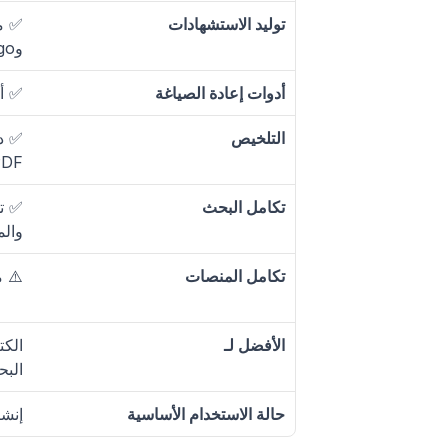
توليد الاستشهادات
وChicago+)
أدوات إعادة الصياغة
✅ أ
التلخيص
PDF
تكامل البحث
والم
تكامل المنصات
⚠️ 
الأفضل لـ
البح
حالة الاستخدام الأساسية
إنشا