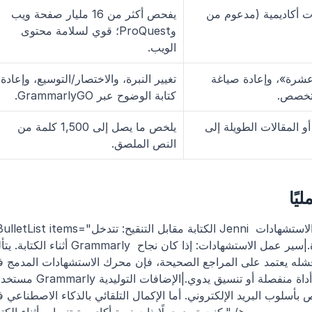
يطابق النص مع قواعد بيانات أكاديمية (مدعوم من 
يفحص أكثر من 16 مليار صفحة ويب 
وProQuest؛ قوي لسلامة محتوى 
الويب.
«اشرحها كأنني في الثانية عشرة»، وإعادة صياغة 
تغيير ال
لتخصص.
كتابة الوضوح عبر GrammarlyGO.
يحوّل ملفات PDF الكاملة أو المقالات الطويلة إلى 
يلخص ما يصل إلى 1,500 كلمة من 
النص الملصق.
يًا
<BulletList items="الكتابة مقابل التنقيح: تتدخل Jenni في مرحلة الصفحة البيضاء، موجهةً البنية وا
أثناء الكتابة. يتألق Grammarly بعد وجود المسودة، إذ يشدّد القواعد والنبرة.|سير عمل الاستشهادات
 يعتمد على المراجع الصحيحة، فإن محرك الاستشهادات المدمج في Jenni يوفر الوقت. سيحتا
مستخدمو Grammarly إلى أداة منفصلة أو تنسيق يدوي.|الإضافات التوليدية: marlyGO
وب البريد الإلكتروني. أما الإكمال التلقائي بالذكاء الاصطناعي في Jenni فهو أفضل إذ