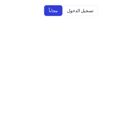
تسجيل الدخول
مجاناً
ينّي أي آي مقابل جرامرلي: أي أداة 