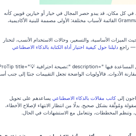
مع وجود مساعدات الكتابة بالذكاء الاصطناعي في كل مكان، قد يبدو حصر المجال في خيار أو خيارين قويين كأنه 
مشروع بحث بحد ذاته. تتصدر Jenni AI وGrammarly القائمة لأسباب مختلفة: الأولى مصممة للبنية الأكاديمية، 
في الأقسام التالية، سترى كيف يتقارنان من حيث الميزات الأساسية، والتسعير، وحالات الاستخدام الأنسب، لتختار 
 — راجع 
دليلنا حول كيفية اختيار أداة الكتابة بالذكاء الاصطناعي 
<ProTip title="💡 نصيحة احترافية:" description="حدّد أهم ثلاث مهام تحتاج إلى أكبر قدر من ال
كاتب مقالات بالذكاء الاصطناعي
 يساعدهم على تحويل 
الأفكار الخام والمواد المصدرية إلى مسودة مصقولة ومُوثَّقة بشكل صحيح. بدلًا من انتظار الانتهاء لإصلاح الأخطاء، 