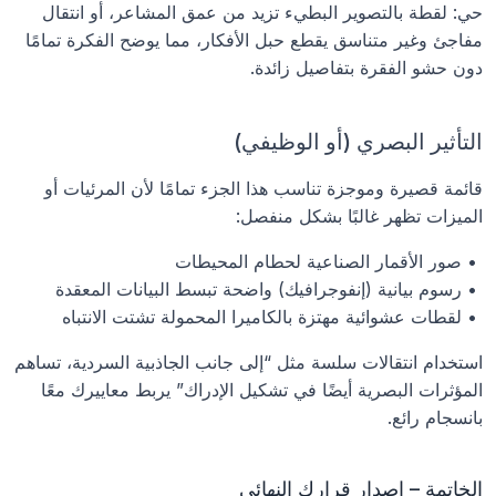
حي: لقطة بالتصوير البطيء تزيد من عمق المشاعر، أو انتقال 
مفاجئ وغير متناسق يقطع حبل الأفكار، مما يوضح الفكرة تمامًا 
دون حشو الفقرة بتفاصيل زائدة.
التأثير البصري (أو الوظيفي)
قائمة قصيرة وموجزة تناسب هذا الجزء تمامًا لأن المرئيات أو 
الميزات تظهر غالبًا بشكل منفصل:
 • صور الأقمار الصناعية لحطام المحيطات
 • رسوم بيانية (إنفوجرافيك) واضحة تبسط البيانات المعقدة
 • لقطات عشوائية مهتزة بالكاميرا المحمولة تشتت الانتباه
استخدام انتقالات سلسة مثل “إلى جانب الجاذبية السردية، تساهم 
المؤثرات البصرية أيضًا في تشكيل الإدراك” يربط معاييرك معًا 
بانسجام رائع.
الخاتمة – إصدار قرارك النهائي