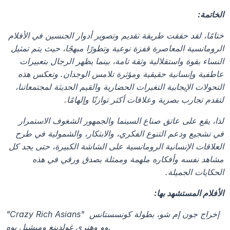
الخاتمة:
ختامًا، لقد حققت طريقة تقديم وتصوير أدوار الجنسين في الأفلام 
الرومانسية المعاصرة قفزة نوعية وتطورًا مبهجًا، حيث يتم تمثيل 
النساء بقوة واستقلالية وثقة تامة، بينما يظهر الرجال بتعبيرات 
عاطفية وإنسانية حقيقية ومؤثرة تلامس الوجدان. وتعكس هذه 
التحولات الإيجابية التغيرات الحضارية والقيم الحديثة لمجتمعاتنا، 
لتقدم تجارب بصرية وعلاقات أكثر توازنًا وإلهامًا.
لذا، يقع على عاتق صناع السينما والجمهور الشغوف الاستمرار 
في تشجيع ودعم التنوع الفكري، والابتكار، والشمولية في طرح 
العلاقات الإنسانية الرومانسية على الشاشة الكبيرة، حتى يجد كل 
مشاهد نفسه وأفكاره ملهمة وممثلة بصدق ورقي في هذه 
الحكايات الجميلة.
الأفلام المستشهد بها:
"Crazy Rich Asians" إخراج جون إم شو، بطولة كونسستانس 
وو وهنري غولدينغ وميشيل يوه.