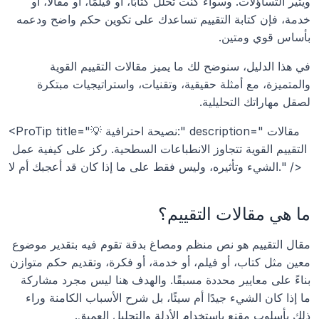
ويثير التساؤلات. وسواء كنت تحلل كتابًا، أو فيلمًا، أو مقالاً، أو 
خدمة، فإن كتابة التقييم تساعدك على تكوين حكم واضح ودعمه 
بأساس قوي ومتين.
في هذا الدليل، سنوضح لك ما يميز مقالات التقييم القوية 
والمتميزة، مع أمثلة حقيقية، وتقنيات، واستراتيجيات مبتكرة 
لصقل مهاراتك التحليلية.
<ProTip title="💡 نصيحة احترافية:" description="مقالات 
التقييم القوية تتجاوز الانطباعات السطحية. ركز على كيفية عمل 
الشيء وتأثيره، وليس فقط على ما إذا كان قد أعجبك أم لا." />
ما هي مقالات التقييم؟
مقال التقييم هو نص منظم ومصاغ بدقة تقوم فيه بتقدير موضوع 
معين مثل كتاب، أو فيلم، أو خدمة، أو فكرة، وتقديم حكم متوازن 
بناءً على معايير محددة مسبقًا. والهدف هنا ليس مجرد مشاركة 
ما إذا كان الشيء جيدًا أم سيئًا، بل شرح الأسباب الكامنة وراء 
ذلك بأسلوب مقنع باستخدام الأدلة والتحليل العميق.