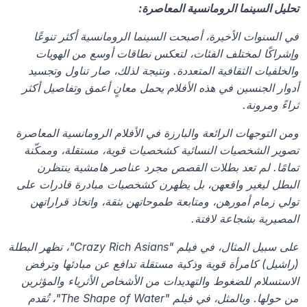
تحليل السينما الرومانسية المعاصرة:
في السنوات الأخيرة، أصبحت السينما الرومانسية أكثر تنوعًا 
وإشراكًا لمختلف الفئات، لتعكس نطاقات أوسع من الهويات 
والخلفيات الثقافية المتعددة. ونتيجة لذلك، صار تناول وتجسيد 
أدوار الجنسين في هذه الأفلام يحمل معانٍ أعمق وتفاصيل أكثر 
ثراءً ومرونة.
ومن التوجهات الرائعة والبارزة في الأفلام الرومانسية المعاصرة 
تصوير الشخصيات النسائية كشخصيات قوية، مستقلة، وممكّنة 
تمامًا. لم تعد بطلات القصص مجرد عناصر هامشية ينتظرن 
البطل ليغير واقعهن، بل يظهرن كشخصيات مبادرة قادرات على 
تولي زمام أمورهن، ومتابعة طموحاتهن بثقة، واتخاذ قراراتهن 
المصيرية بشجاعة لافتة.
على سبيل المثال، في فيلم "Crazy Rich Asians"، تظهر البطلة 
(راشيل) كامرأة قوية وذكية مستقلة تدافع عن مبادئها وترفض 
الاستسلام للضغوط والتهديدات من الأشخاص الأثرياء والمؤثرين 
من حولها. وبالمثل، في فيلم "The Shape of Water"، تُقدم 