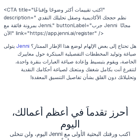
<CTA title="اكتب تقييمات أكثر وضوحًا وإقناعًا" 
description="نظم حججك الأكاديمية وصقل تحليلك النقدي 
بمرونة فائقة مع Jenni." buttonLabel="جرب Jenni مجانًا 
الآن" link="https://app.jenni.ai/register" />
هل تحتاج إلى بعض الإلهام لوضع هذا الإطار الممتاز؟ 
Jenni
 يتولى 
صياغة وتوليد المخططات التفصيلية المبتكرة حول معاييرك 
الخاصة، ويقوم بتبسيط وإعادة صياغة العبارات بنقرة واحدة، 
لتتفرغ أنت بكامل شغفك ومتعتك لصياغة أحكامك النقدية 
وتحليلاتك دون القلق بشأن تفاصيل التنسيق المعقدة!
أحرز تقدماً في أعظم أعمالك،
اليوم
اكتب ورقتك البحثية الأولى مع Jenni اليوم، ولن تتخلى