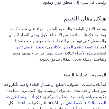
وإسناد كل شيء إلى منطق قوي ومقنع.
هيكل مقال التقييم
يساعد الإطار الواضح والتنظيم المتقن القراء على تتبع حكمك 
ومتابعة فكرتك بسلاسة من الانطباع الأول وحتى القرار النهائي. 
وللحصول على نهج أوسع للتخطيط والوضوح، راجع منصتنا 
لمعرفة 
كيفية تنظيم المقال الأكاديمي لتحقيق أقصى تأثير
. 
استخدم هذه الأجزاء الثلاثة، حيث يتميز كل جزء بهدف محدد 
وتفاصيل دقيقة تجعل المقال يتدفق بحيوية.
المقدمة – تسليط الضوء
ابدأ بالأساسيات (العنوان، الصانع، والسياق العام) واختم بأطروحة 
من جملة واحدة تحدد معاييرك الرئيسية. وإذا كنت تريد مساعدة 
ذكية وصياغة رائعة لهذا الحكم المركزي، فإن 
أداة توليد أطروحة 
البحث بالذكاء الاصطناعي
 من Jenni AI يمكنها مساعدتك بكل 
سهولة في صياغة أطروحة قائمة على معايير قوية.