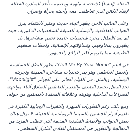
البطلة (إليسا) كشخصية ملهمة ومصممة تأخذ المبادرة الفعالة 
لإنقاذ الكائن الذي تعاطفت معه وأحبته بجرأة وإصرار.
وعلى الجانب الآخر، يظهر اتجاه حديث ومثير للاهتمام يبرز 
الجوانب العاطفية والإنسانية العميقة للشخصيات الذكورية. حيث 
لم يعد الأبطال مجرد شخصيات جامدة تخفي مشاعرها، بل 
يظهرون بمخاوفهم، وتساؤلاتهم الإنسانية، ولحظات ضعفهم 
الطبيعية مما يقربهم أكثر للواقع والجمهور.
في فيلم "Call Me By Your Name"، يظهر البطل الحساسية 
والعمق العاطفي وهو يمر بتحديات مشاعره العميقة وتجربته 
الإنسانية. وبالمثل، في الفيلم الحائز على الجوائز "Moonlight"، 
نجد البطل يجسد الضعف والتعبير العاطفي الصادق أثناء مواجهته 
للصراعات الداخلية وهويته وعلاقاته المعقدة بالمجتمع من حوله.
ومع ذلك، رغم التطورات المبهرة والتغيرات الإيجابية الكثيرة في 
تقديم أدوار الجنسين بالسينما الرومانسية الحديثة، لا تزال هناك 
بعض الجوانب والأنماط التقليدية القديمة التي تتطلب المزيد من 
المعالجة والتطوير في المستقبل لتفادي التكرار السطحي.