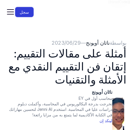
{{HeadCode}}
سجل
بواسطة
ناثان أويونج
—
29‏/06‏/2023
أمثلة على مقالات التقييم: 
إتقان فن التقييم النقدي مع 
الأمثلة والتقنيات
ناثان أويونج
محاسب أول في EY
تخرجت بدرجة البكالوريوس في المحاسبة، وأكملت دبلوم 
دراسات عليا في المحاسبة. استخدم Jenni AI لتحسين مهاراتك 
في الكتابة الأكاديمية لما يتمتع به من مزايا رائعة!
لينكد إن