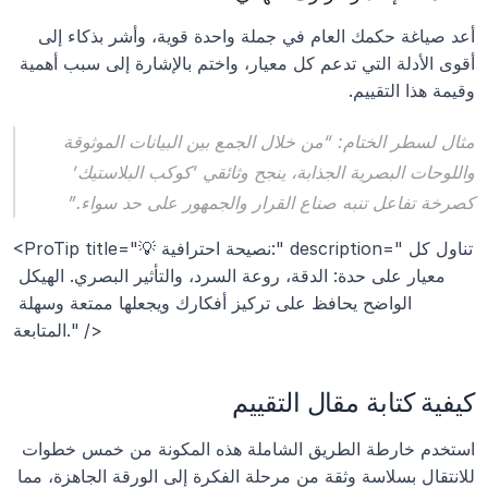
أعد صياغة حكمك العام في جملة واحدة قوية، وأشر بذكاء إلى 
أقوى الأدلة التي تدعم كل معيار، واختم بالإشارة إلى سبب أهمية 
وقيمة هذا التقييم.
مثال لسطر الختام: “من خلال الجمع بين البيانات الموثوقة 
واللوحات البصرية الجذابة، ينجح وثائقي ‘كوكب البلاستيك’ 
كصرخة تفاعل تنبه صناع القرار والجمهور على حد سواء.”
<ProTip title="💡 نصيحة احترافية:" description="تناول كل 
معيار على حدة: الدقة، روعة السرد، والتأثير البصري. الهيكل 
الواضح يحافظ على تركيز أفكارك ويجعلها ممتعة وسهلة 
المتابعة." />
كيفية كتابة مقال التقييم
استخدم خارطة الطريق الشاملة هذه المكونة من خمس خطوات 
للانتقال بسلاسة وثقة من مرحلة الفكرة إلى الورقة الجاهزة، مما 