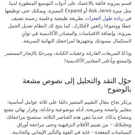
قسم بمرونة فائقة بالاعتماد على أدوات التوسيع المتطورة لدينا 
مثل ميزة Ask Jenni أو Expand المميزة. ويمكنك حتى توظيفها 
في 
زيادة طول الفقرات
 بطريقة طبيعية وعلمية رصينة تضيف 
عمقًا ووضوحًا رائعين لأفكارك. كما يتيح لك النظام تعديل الجمل 
بمرونة، وإضافة الاقتباسات والمصادر الأكاديمية في ثوانٍ 
لاستكمال مسودتك وتجهيزها لمراجعتك النهائية السريعة.
وداعًا للمربعات الفارغة وعقبات الكتابة، ومرحبًا بالإنجاز المستمر 
والممتع وبأعلى المعايير الأكاديمية!
حوّل النقد والتحليل إلى نصوص مشعة 
بالوضوح
يرتكز نجاح مقال التقييم المتميز دائمًا على ثلاثة عوامل أساسية: 
معايير واضحة وصريحة، أدلة موضوعية وعادلة، وقرار نهائي مقنع 
ومصاغ بذكاء. عندما تتقن هذه العناصر الثلاثة، ستصبح مراجعاتك 
وتحليلاتك - من تقييم الأفلام الترفيهية وحتى مراجعة أوراق 
السياسات المعقدة - غاية في القوة والتأثير الإيجابي والجاذبية.