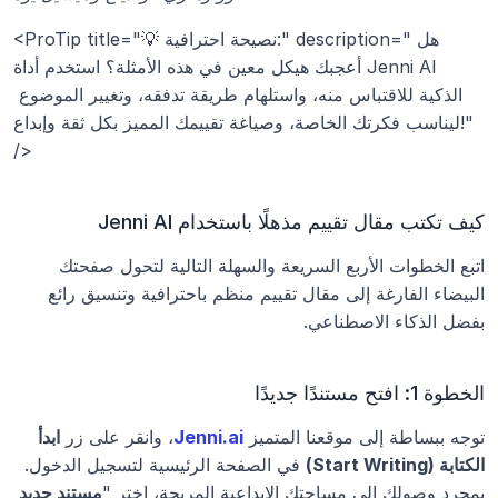
<ProTip title="💡 نصيحة احترافية:" description="هل 
أعجبك هيكل معين في هذه الأمثلة؟ استخدم أداة Jenni AI 
الذكية للاقتباس منه، واستلهام طريقة تدفقه، وتغيير الموضوع 
ليناسب فكرتك الخاصة، وصياغة تقييمك المميز بكل ثقة وإبداع!" 
/>
كيف تكتب مقال تقييم مذهلًا باستخدام Jenni AI
اتبع الخطوات الأربع السريعة والسهلة التالية لتحول صفحتك 
البيضاء الفارغة إلى مقال تقييم منظم باحترافية وتنسيق رائع 
بفضل الذكاء الاصطناعي.
الخطوة 1: افتح مستندًا جديدًا
توجه ببساطة إلى موقعنا المتميز 
Jenni.ai
، وانقر على زر 
ابدأ 
الكتابة (Start Writing)
 في الصفحة الرئيسية لتسجيل الدخول. 
بمجرد وصولك إلى مساحتك الإبداعية المريحة، اختر "
مستند جديد 