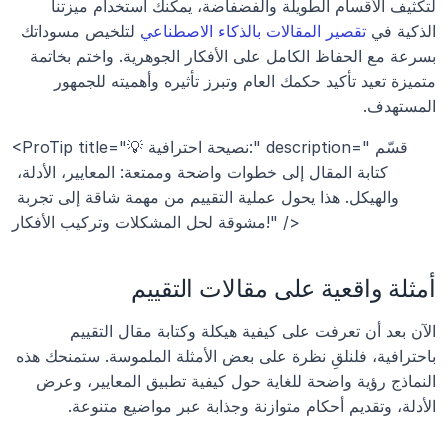
لتكثيف الأقسام الطويلة والفضفاضة، يمكنك استخدام ميزتنا 
الذكية في 
تقصير المقالات بالذكاء الاصطناعي
 لتلخيص مسوداتك 
بسرعة مع الحفاظ الكامل على الأفكار الجوهرية. واختم بخاتمة 
متميزة تعيد تأكيد حكمك العام وتبرز تأثيره وأهميته للجمهور 
المستهدف.
<ProTip title="💡 نصيحة احترافية:" description="قسّم 
كتابة المقال إلى خطوات واضحة وممتعة: المعايير، الأدلة، 
والهيكل. هذا يحول عملية التقييم من مهمة شاقة إلى تجربة 
مشوقة لحل المشكلات وتركيب الأفكار!" />
أمثلة واقعية على مقالات التقييم
الآن بعد أن تعرفت على كيفية هيكلة وكتابة مقال التقييم 
باحترافية، فلنلقِ نظرة على بعض الأمثلة الملموسة. ستمنحك هذه 
النماذج رؤية واضحة للغاية حول كيفية تطبيق المعايير، وعرض 
الأدلة، وتقديم أحكام متوازنة وجذابة عبر مواضيع متنوعة.