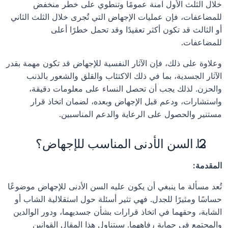
خلال الثلث الأول آمنة عمومًا وتنطوي على خطر منخفض 
للمضاعفات، فإن عمليات الإجهاض التي تُجرى خلال الثلث الثاني 
أو الثالث قد تكون أكثر تعقيدًا وقد تحمل خطرًا أعلى 
للمضاعفات. 
وعلاوة على ذلك، فإن الآثار النفسية للإجهاض قد تكون مهمة بقدر 
الآثار الجسدية، بما في ذلك الاكتئاب والقلق والشعور بالذنب 
والحزن. لذلك يجب أن تحصل النساء على معلومات دقيقة، 
واستشارات، ودعم قبل الإجهاض وبعده، لضمان اتخاذ قرار 
مستنير والحصول على الرعاية والدعم المناسبين.
ما السن الأدنى المناسب للإجهاض؟
المقدمة:
تُعد مسألة ما ينبغي أن يكون عليه السن الأدنى للإجهاض موضوعًا 
حساسًا ومثيرًا للجدل. فهي تثير أسئلة حول استقلالية الشاب أو 
الشابة، وحقهما في اتخاذ قرارات بشأن جسديهما، ودور الوالدين 
والمجتمع في حماية رفاههما. سيتناول هذا المقال القوانين 