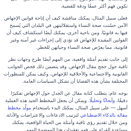
تكوين فهم أكثر عمقًا ودقة للقضية.
فعلى سبيل المثال، يمكنك مناقشة كيف أن إتاحة قوانين الإجهاض 
الآمن حسّنت صحة النساء واستقلاليتهن في البلدان التي يُسمح 
فيها به قانونيًا. ومن ناحية أخرى، يمكنك أيضًا استكشاف كيف أن 
القوانين المقيدة للإجهاض قد تؤدي إلى إجراءات غير آمنة وغير 
قانونية، مما يعرّض صحة النساء وحياتهن للخطر.
إلى جانب تقديم أمثلة واقعية، من المهم أيضًا طرح وجهات نظر 
ثاقبة حول حجج مقال الإجهاض. وقد يتضمن ذلك فحص الجوانب 
القانونية والاجتماعية والأخلاقية للإجهاض، وكيف يمكن للمنظورات 
المختلفة بشأن هذه القضايا أن تشكل السياسات العامة.
بوجه عام، يتطلب كتابة مقال عن الجدل حول الإجهاض تفكيرًا 
دقيقًا، 
وأبحاثًا وتحليلًا
. ويمكن أن يجعل المخطط الجيد هذه العملية 
أسهل — على سبيل المثال، يمكنك البدء باستخدام 
مولّد مخطط 
مقالة بالذكاء الاصطناعي
 لترتيب الادعاءات والاعتراضات والأدلة. 
ومن خلال تقديم رؤى ثاقبة وأمثلة من الحياة الواقعية، يمكنك 
مساعدة القراء على فهم تعقيدات هذا الموضوع المهم.