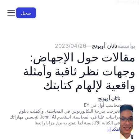
{{HeadCode}}
سجل
بواسطة
ناثان أويونج
—
26‏/04‏/2023
مقالات حول الإجهاض: 
وجهات نظر ثاقبة وأمثلة 
واقعية لإلهام كتابتك
ناثان أويونج
محاسب أول في EY
تخرجت بدرجة البكالوريوس في المحاسبة، وأكملت دبلوم 
دراسات عليا في المحاسبة. استخدم Jenni AI لتحسين مهاراتك 
في الكتابة الأكاديمية لما يتمتع به من مزايا رائعة!
لينكد إن