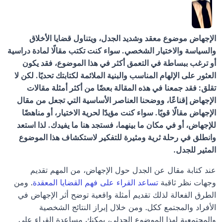
الإجهاض موضوع معقد وشديد الجدل، ويتناول قضايا الأخلاق 
والسياسة والاختيار الشخصي. سواء كنت تكتب مقالًا لمادة دراسية 
أو ترغب ببساطة في التعمق أكثر في هذا الموضوع، فقد يكون 
العثور على الإلهام المناسب والبنية الملائمة لكتابتك تحديًا. لكن لا 
تقلق: فقد جمعنا في هذه المقالة بعضًا من أكثر أمثلة مقالات 
الإجهاض إقناعًا، ووضحنا العناصر الأساسية التي تجعل من مقال 
الإجهاض مقالًا قويًا. سواء كنت مؤيدًا لحرية الاختيار، أو مناهضًا 
للإجهاض، أو في مكان ما بينهما، فستجد هنا ما يفيدك. لذا استعد 
وانطلق في رحلة ثرية ومثيرة للتفكير لاستكشاف هذا الموضوع 
المثير للجدل.
عند كتابة مقال عن الجدل حول الإجهاض، من المهم تقديم 
وجهات نظر ثاقبة 
تساعد القراء على فهم القضايا المعقدة
. ومن 
الطرق الفعالة لذلك تقديم أمثلة واقعية توضح أثر الإجهاض في 
الأفراد والمجتمع ككل. ومن خلال إبراز النتائج الشخصية 
والمجتمعية لهذا الموضوع الجدلي، يمكنك مساعدة القراء على 