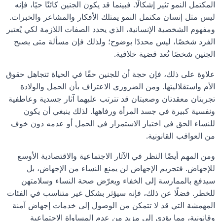
المكتمل النمو تثير إشكالًا. فبينما قد يكون الجنين كائنًا حيًا، فإنه 
ليس مثل إنسان مكتمل النمو يمتلك الأفكار والمشاعر والخبرات. 
ومفهوم الشخصية الإنسانية، الذي يحدد الصفات اللازمة لكي يُعتبر 
الفرد شخصًا، ليس محددًا بوضوح؛ ولذلك فإن مسألة متى يصبح 
الجنين شخصًا تُعد قضية خلافية.
علاوة على ذلك، فإن حجة أن للجنين حقًا في الحياة تتجاهل حقوق 
الأم واستقلاليتها. ومن الضروري الاعتراف بأن الحمل والولادة 
تجربتان معقدتان وصعبتان قد تترتب عليهما آثار جسدية وعاطفية 
ونفسية كبيرة في جسد المرأة ورفاهها. لذلك ينبغي أن يكون 
للنساء الحق في اختيار الاستمرار في الحمل أو عدمه دون خوف 
من العواقب القانونية.
ومن المهم أيضًا النظر في الآثار الاجتماعية والاقتصادية الأوسع 
للإجهاض. فتجريم الإجهاض لن يمنع النساء من الإجهاض، بل 
سيدفع بالممارسة إلى الخفاء ويعرّض صحة النساء وسلامتهن 
للخطر. فضلًا عن ذلك، فإنه سيؤثر بشكل غير متناسب في الفئات 
المهمشة التي قد لا تتمكن من الوصول إلى خدمات إجهاض آمنة 
وقانونية، مما يؤدي إلى مزيد من عدم المساواة الاجتماعية 