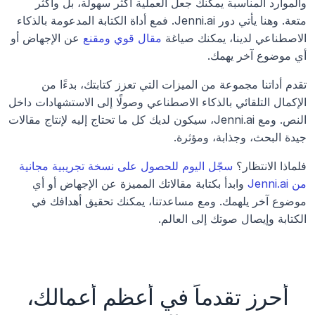
والموارد المناسبة يمكنك جعل العملية أكثر سهولة، بل وأكثر 
متعة. وهنا يأتي دور Jenni.ai. فمع أداة الكتابة المدعومة بالذكاء 
الاصطناعي لدينا، يمكنك صياغة 
مقال قوي ومقنع
 عن الإجهاض أو 
أي موضوع آخر يهمك. 
تقدم أداتنا مجموعة من الميزات التي تعزز كتابتك، بدءًا من 
الإكمال التلقائي بالذكاء الاصطناعي وصولًا إلى الاستشهادات داخل 
النص. ومع Jenni.ai، سيكون لديك كل ما تحتاج إليه لإنتاج مقالات 
جيدة البحث، وجذابة، ومؤثرة. 
فلماذا الانتظار؟ 
سجّل اليوم للحصول على نسخة تجريبية مجانية 
من Jenni.ai
 وابدأ بكتابة مقالاتك المميزة عن الإجهاض أو أي 
موضوع آخر يلهمك. ومع مساعدتنا، يمكنك تحقيق أهدافك في 
الكتابة وإيصال صوتك إلى العالم.
أحرز تقدماً في أعظم أعمالك،