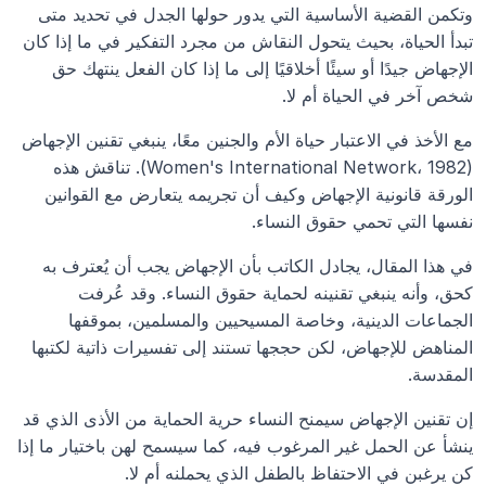
وتكمن القضية الأساسية التي يدور حولها الجدل في تحديد متى 
تبدأ الحياة، بحيث يتحول النقاش من مجرد التفكير في ما إذا كان 
الإجهاض جيدًا أو سيئًا أخلاقيًا إلى ما إذا كان الفعل ينتهك حق 
شخص آخر في الحياة أم لا.
مع الأخذ في الاعتبار حياة الأم والجنين معًا، ينبغي تقنين الإجهاض 
(Women's International Network، 1982). تناقش هذه 
الورقة قانونية الإجهاض وكيف أن تجريمه يتعارض مع القوانين 
نفسها التي تحمي حقوق النساء.
في هذا المقال، يجادل الكاتب بأن الإجهاض يجب أن يُعترف به 
كحق، وأنه ينبغي تقنينه لحماية حقوق النساء. وقد عُرفت 
الجماعات الدينية، وخاصة المسيحيين والمسلمين، بموقفها 
المناهض للإجهاض، لكن حججها تستند إلى تفسيرات ذاتية لكتبها 
المقدسة.
إن تقنين الإجهاض سيمنح النساء حرية الحماية من الأذى الذي قد 
ينشأ عن الحمل غير المرغوب فيه، كما سيسمح لهن باختيار ما إذا 
كن يرغبن في الاحتفاظ بالطفل الذي يحملنه أم لا.