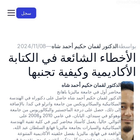
{{HeadCode}}
سجل
بواسطة
الدكتور لقمان حكيم أحمد شاه
—
08‏/11‏/2024
الأخطاء الشائعة في الكتابة 
الأكاديمية وكيفية تجنبها
الدكتور لقمان حكيم أحمد شاه
محاضر أول في جامعة ماليزيا باهانج
الدكتور لقمان حكيم أحمد شاه حاصل على دكتوراه في الهندسة 
الميكانيكية والميكاترونكس من جامعة واترلو في كندا. بالإضافة 
إلى ذلك، حصل على درجة الماجستير والبكالوريوس من جامعة 
توهوكو في سينداي، اليابان، في عامي 2010 و2008 على 
التوالي. حالياً، يعمل كأستاذ محاضر كبير في كلية تقنية الهندسة 
الميكانيكية والسيارات بجامعة ماليزيا فهانغ السلطان عبد الله، 
الواقعة في فهانغ، ماليزيا. بفضل خلفيته الأكاديمية المتنوعة 
والمتميزة، يتم دعوته بشكل متكرر لتقديم عروض تقديمية في 