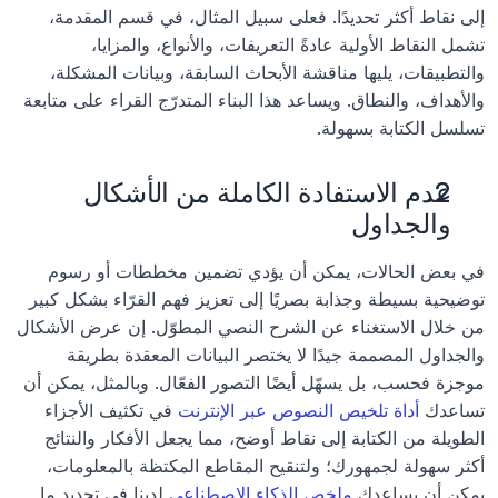
إلى نقاط أكثر تحديدًا. فعلى سبيل المثال، في قسم المقدمة، 
تشمل النقاط الأولية عادةً التعريفات، والأنواع، والمزايا، 
والتطبيقات، يليها مناقشة الأبحاث السابقة، وبيانات المشكلة، 
والأهداف، والنطاق. ويساعد هذا البناء المتدرّج القراء على متابعة 
تسلسل الكتابة بسهولة.
عدم الاستفادة الكاملة من الأشكال 
والجداول
في بعض الحالات، يمكن أن يؤدي تضمين مخططات أو رسوم 
توضيحية بسيطة وجذابة بصريًا إلى تعزيز فهم القرّاء بشكل كبير 
من خلال الاستغناء عن الشرح النصي المطوّل. إن عرض الأشكال 
والجداول المصممة جيدًا لا يختصر البيانات المعقدة بطريقة 
موجزة فحسب، بل يسهّل أيضًا التصور الفعّال. وبالمثل، يمكن أن 
تساعدك 
أداة تلخيص النصوص عبر الإنترنت
 في تكثيف الأجزاء 
الطويلة من الكتابة إلى نقاط أوضح، مما يجعل الأفكار والنتائج 
أكثر سهولة لجمهورك؛ ولتنقيح المقاطع المكتظة بالمعلومات، 
يمكن أن يساعدك 
ملخص الذكاء الاصطناعي
 لدينا في تحديد ما 