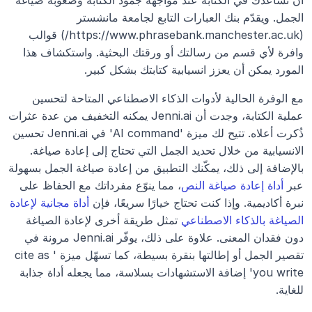
أن تساعدك في الكتابة عند مواجهة جمود الكتابة وصعوبة صياغة 
الجمل. ويقدّم بنك العبارات التابع لجامعة مانشستر 
(https://www.phrasebank.manchester.ac.uk/) قوالب 
وافرة لأي قسم من رسالتك أو ورقتك البحثية. واستكشاف هذا 
المورد يمكن أن يعزز انسيابية كتابتك بشكل كبير.
مع الوفرة الحالية لأدوات الذكاء الاصطناعي المتاحة لتحسين 
عملية الكتابة، وجدت أن Jenni.ai يمكنه التخفيف من عدة عثرات 
ذُكرت أعلاه. تتيح لك ميزة 'AI command' في Jenni.ai تحسين 
الانسيابية من خلال تحديد الجمل التي تحتاج إلى إعادة صياغة. 
بالإضافة إلى ذلك، يمكّنك التطبيق من إعادة صياغة الجمل بسهولة 
عبر 
أداة إعادة صياغة النص
، مما ينوّع مفرداتك مع الحفاظ على 
نبرة أكاديمية. وإذا كنت تحتاج خيارًا سريعًا، فإن 
أداة مجانية لإعادة 
الصياغة بالذكاء الاصطناعي
 تمثل طريقة أخرى لإعادة الصياغة 
دون فقدان المعنى. علاوة على ذلك، يوفّر Jenni.ai مرونة في 
تقصير الجمل أو إطالتها بنقرة بسيطة، كما تسهّل ميزة 'cite as 
you write' إضافة الاستشهادات بسلاسة، مما يجعله أداة جذابة 
للغاية.