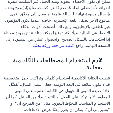
يمكن أن تكون الأخطاء النحوية وبنية الجمل غير السليمة منفّرة 
للقراء، لأنها تعطي انطباعًا ضعيفًا عن كتابتك. تقليديًا، يُنصح بشدة 
بإرسال مسودة نهائية لرسالة علمية أو مقال إلى مدقّق لغوي 
مدفوع الأجر لصقل اللغة الإنجليزية، خاصة عندما يكون المؤلفون 
غير ناطقين بالإنجليزية. ومع ذلك، أصبحت أدوات الذكاء 
الاصطناعي الحالية بديلًا أكثر توفيرًا يمكنه إنتاج نتائج بجودة مماثلة 
إذا استُخدمت بالشكل الصحيح. ولحصولٍ عملي من المسودة إلى 
النسخة النهائية، راجع 
كيفية مراجعة ورقة بحثية
.
عدم استخدام المصطلحات الأكاديمية 
بفعالية
تتطلب الكتابة الأكاديمية استخدام كلمات وتراكيب جمل متخصصة 
قد لا تكون شائعة في اللغة اليومية. فعلى سبيل المثال، تُفضَّل 
عادةً صيغة المبني للمجهول في الكتابة العلمية على المبني 
للمعلوم، لأنها تركز على الفعل أو النتيجة بدلًا من الفاعل. كما أن 
الاستخدام المناسب للتحوّط اللغوي، مثل "من المرجح أن" أو 
"يشير إلى أن"، يمكن أن يعزز أيضًا عرض الادعاءات.