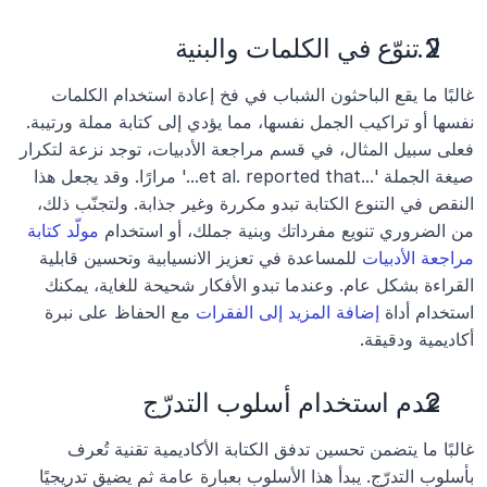
لا تنوّع في الكلمات والبنية
غالبًا ما يقع الباحثون الشباب في فخ إعادة استخدام الكلمات 
نفسها أو تراكيب الجمل نفسها، مما يؤدي إلى كتابة مملة ورتيبة. 
فعلى سبيل المثال، في قسم مراجعة الأدبيات، توجد نزعة لتكرار 
صيغة الجملة '...et al. reported that...' مرارًا. وقد يجعل هذا 
النقص في التنوع الكتابة تبدو مكررة وغير جذابة. ولتجنّب ذلك، 
من الضروري تنويع مفرداتك وبنية جملك، أو استخدام 
مولّد كتابة 
مراجعة الأدبيات
 للمساعدة في تعزيز الانسيابية وتحسين قابلية 
القراءة بشكل عام. وعندما تبدو الأفكار شحيحة للغاية، يمكنك 
استخدام أداة 
إضافة المزيد إلى الفقرات
 مع الحفاظ على نبرة 
أكاديمية ودقيقة.
عدم استخدام أسلوب التدرّج
غالبًا ما يتضمن تحسين تدفق الكتابة الأكاديمية تقنية تُعرف 
بأسلوب التدرّج. يبدأ هذا الأسلوب بعبارة عامة ثم يضيق تدريجيًا 