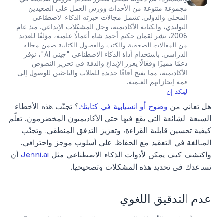
مجموعة متنوعة من الأحداث وورش العمل على الصعيدين 
المحلي والدولي. تشمل مجالات خبرته الذكاء الاصطناعي 
التوليدي، والكتابة الأكاديمية، وحل المشكلات الإبداعي. منذ عام 
2008، نشر لقمان حكيم أحمد شاه أعمالًا علمية، مؤلفًا للعديد 
من المقالات الصحفية والكتب والفصول الكتابية ضمن مجاله 
الدراسي. باستخدام أداة الذكاء الاصطناعي "جيني AI"، نوفر 
دعمًا مميزًا وفعّالًا يعزز الإبداع والدقة في تحرير النصوص 
الأكاديمية، مما يفتح آفاقًا جديدة للطلاب والباحثين للوصول إلى 
قمة إنجازاتهم العلمية.
لينكد إن
هل تعاني من 
وضوح أو انسيابية في كتابتك
؟ تجنّب هذه الأخطاء 
السبعة الشائعة التي يقع فيها حتى الأكاديميون المخضرمون. تعلّم 
كيفية تحسين قابلية القراءة، وتعزيز التدفق المنطقي، وتجنّب 
المبالغة في التعقيد مع الحفاظ على أسلوب موجز واحترافي. 
واكتشف كيف يمكن لأدوات الذكاء الاصطناعي مثل 
Jenni.ai
 أن 
تساعدك في تحديد هذه المشكلات وتصحيحها.
عدم التدقيق اللغوي