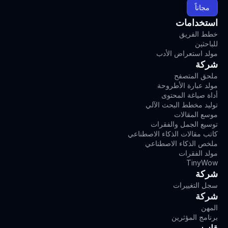
مجاناً
استخدامات
خطط الفريق
للباحثين
مولد استعراض الأدب
شركة
ملحق المتصفح
مولد عبارة الأطروحة
أداة صياغة المحتوى
توليد مخطط البحث الآلي
موسع المقالات
توسيع الجمل والفقرات
كاتب مقالات الذكاء الاصطناعي
ملخص الذكاء الاصطناعي
مولد الفقرات
TinyWow
شركة
سجل التغييرات
شركة
المهن
برنامج المؤثرين