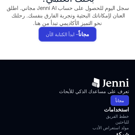
سجل اليوم للحصول على حساب Jenni AI مجاني. اطلق 
العنان لإمكاناتك البحثية وتجربة الفارق بنفسك. رحلتك 
نحو التميز الأكاديمي تبدأ من هنا.
مجاناً
– ابدأ الكتابة الآن
تعرف على مساعدك الذكي للأبحاث
مجاناً
استخدامات
خطط الفريق
للباحثين
مولد استعراض الأدب
شركة