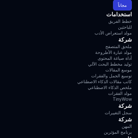
مجاناً
استخدامات
خطط الفريق
للباحثين
مولد استعراض الأدب
شركة
ملحق المتصفح
مولد عبارة الأطروحة
أداة صياغة المحتوى
توليد مخطط البحث الآلي
موسع المقالات
توسيع الجمل والفقرات
كاتب مقالات الذكاء الاصطناعي
ملخص الذكاء الاصطناعي
مولد الفقرات
TinyWow
شركة
سجل التغييرات
شركة
المهن
برنامج المؤثرين