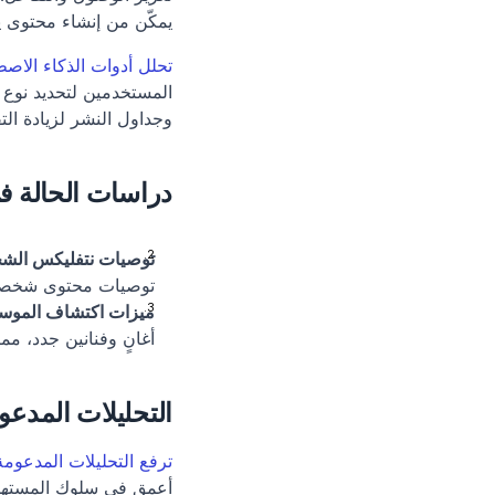
يمكّن من إنشاء محتوى يت resonates بعمق مع الجمهور ال
تحلل أدوات الذكاء الاص
وجداول النشر لزيادة الت
دراسات الحالة ف
توصيات نتفليكس الش
توصيات محتوى شخصية
ميزات اكتشاف الموس
أغانٍ وفنانين جدد، م
التحليلات المدعو
ترفع التحليلات المدعومة
أعمق في سلوك المستهلك