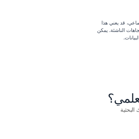
يستخدم التحليل التنبؤي البيانات التاريخية للتنبؤ بالسلوك المستقبلي. في وسائل التواصل الاجتماعي، قد يعني هذا 
التنبؤ بأنواع المحتوى الذي سيحصل على اهتمام، وتحديد أفضل الأوقات للنشر، واستشراف الاتجاهات الناشئة. يمكن 
بيانات.
علمي؟
سجل اليوم للحصول على حساب Jenni AI مجاني. اطلق العنان لإمكاناتك البحثية 