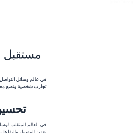
{{NnOjCiNsq}}
تجارب شخصية وتضع معايير
تحسين 