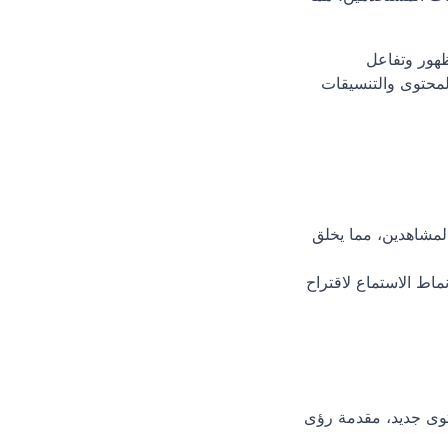
 مثل معدلات التفاعل ومعدلات النقر إلى الظهور وتفاعل 
المستخدمين لتحديد نوع المحتوى الذي يؤدي أداءً أفضل. تتيح هذه الرؤى تخصيص موضوعات المحتوى والتنسيقات 
: تستخدم نتفليكس الذكاء الاصطناعي لتحليل عادات وتفضيلات المشاهدين، مما يخلق 
: تحلل خوارزميات الذكاء الاصطناعي في سبوتيفي أنماط الاستماع لاقتراح 
 تحليل بيانات وسائل التواصل الاجتماعي إلى مستوى جديد، مقدمة رؤى 