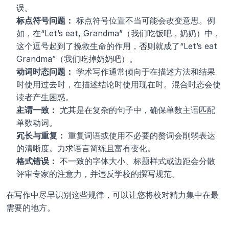
误。
标点符号问题：
 标点符号位置不当可能会改变意思。例
如，在“Let’s eat, Grandma”（我们吃饭吧，奶奶）中，
这个逗号起到了挽救生命的作用，否则就成了“Let’s eat 
Grandma”（我们吃掉奶奶吧）。
动词时态问题：
 学术写作通常倾向于在描述方法和结果
时使用过去时，在描述结论时使用现在时。混合时态会使
读者产生困惑。
主谓一致：
 尤其是在复杂的句子中，确保单数主语匹配
单数动词。
冗长与重复：
 重复词语或使用不必要的赘词会削弱表达
的清晰度。力求语言简练且富有变化。
格式错误：
 不一致的字体大小、标题样式或边距会分散
评审专家的注意力，并违反学校的撰写规范。
在写作中尽早识别这些规律，可以让您将校对精力集中在最
需要的地方。