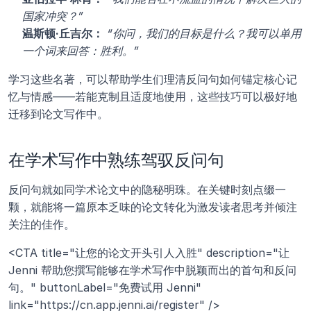
国家冲突？”
温斯顿·丘吉尔：
“你问，我们的目标是什么？我可以单用
一个词来回答：胜利。”
学习这些名著，可以帮助学生们理清反问句如何锚定核心记
忆与情感——若能克制且适度地使用，这些技巧可以极好地
迁移到论文写作中。
在学术写作中熟练驾驭反问句
反问句就如同学术论文中的隐秘明珠。在关键时刻点缀一
颗，就能将一篇原本乏味的论文转化为激发读者思考并倾注
关注的佳作。
<CTA title="让您的论文开头引人入胜" description="让 
Jenni 帮助您撰写能够在学术写作中脱颖而出的首句和反问
句。" buttonLabel="免费试用 Jenni" 
link="https://cn.app.jenni.ai/register" />