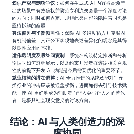
知识产权与剽窃争议
：如何在生成式 AI 内容被高频产
出的场景中有效确权并防范专利流失会是一个深度讨论
的方向；同时如何界定、规避此类内容的隐性雷同也是
亟待拆解的命题。
算法偏见与平衡倾向性
：保障 AI 多维度输入并克服固
有机制偏差、真正公正客观地表述差异化的观念是其得
以良性应用的基础。
运作透明度及最终问责制
：系统在构筑特定推断和分析
论据时如何透明展示，以及约束开发者在遵循相关合规
性的前提下开发 AI 功能是今后需要优化的重要环节。
就业结构的潜在调整
：AI 全力推进的系统效能对写作
类行业的冲击应该被通盘权衡，进而如何去引导技术赋
能，使 AI 更好地成为辅助者而非人类写作人才的替代
者，是极具社会现实意义的讨论方向。
结论：AI 与人类创造力的深
度协同