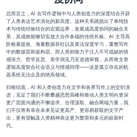
总而言之，AI 在写作逻辑中与人类创造力的深度结合开辟
了人类表达艺术演化的新高度。这种关系跳脱出了单纯技
术与传统经验结合的宏观边界，发展成高度协同的融合关
系，其成效能够切实放大合作各端的传统长板。AI 主导高
阶检索提效、海量数据吞吐以及算法深度学习，重整写作
中的数据层和架构层。而人类则致力于注入不可或缺的情
感张力、哲学反思、美学洞见乃至道德审视，从而将文章
逻辑高度契合社会语义与情感同理——这是孤立存在的机
器系统无法企及的绝高领域。
归根结底，AI 和人类创造力在文学和各界写作上的交织演
进，见证了我们不断攀越思想高峰和推动人类文明向更深
更广层面沟通的不懈追求。合理汲取、融合两端力量，我
们不仅将有幸在未来见证更高产、更容易获取的文字产
出，更有望触及人类精神表达更为繁荣和多元的崭新时
代。 