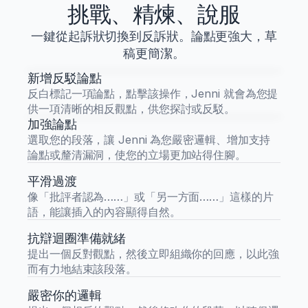
挑戰、精煉、說服
一鍵從起訴狀切換到反訴狀。論點更強大，草
稿更簡潔。
新增反駁論點
反白標記一項論點，點擊該操作，Jenni 就會為您提
供一項清晰的相反觀點，供您探討或反駁。
加強論點
選取您的段落，讓 Jenni 為您嚴密邏輯、增加支持
論點或釐清漏洞，使您的立場更加站得住腳。
平滑過渡
像「批評者認為……」或「另一方面……」這樣的片
語，能讓插入的內容顯得自然。
抗辯迴圈準備就緒
提出一個反對觀點，然後立即組織你的回應，以此強
而有力地結束該段落。
嚴密你的邏輯