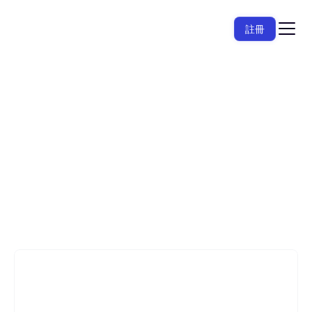
註冊
高亮標記一項論點，即可獲得可靠的反駁論據以進
行強化。
開始寫作
– 這是免費的
綠色和平
綠色和平
綠色和平
深受超過 600 萬名學術界人士喜愛