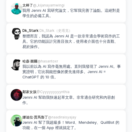
太棒了
@_kijanayamwingi
我用 Jenni AI 寫研究論文，它幫我完善了論點。這絕對是
學生的必備工具。
Dk_Stark 
Dk_Stark（史塔克）
整體而言，我認為 Jenni AI 是一款非常適合學術寫作的工
具。它的功能設計完善且強大，使用者介面也十分直觀、
易於操作。
哈森·圖爾
@hasantoxr
我以前以為 AI 寫作毫無用處。直到我發現了 Jenni AI。事
實證明，它比我能想像的要先進得多。Jenni AI = 
ChatGPT 的 10 倍。
鄰家女孩
@Cyyyyyyyyynthia
Jenni AI 幫助我快速起草文章。非常適合研究和內容創
作。
娜迪拉·賈馬魯丁
@naadiraisyajay
Jenni AI 幫了我超級多！Word、Mendeley、QuillBot 的
功能，在一個 App 裡就搞定了。