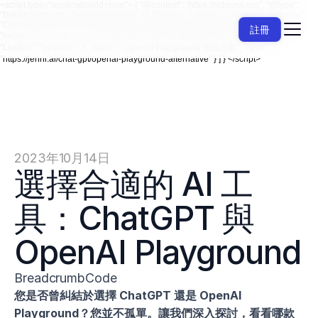
<script type="application/ld+json"> { "@context": "https://schema.org", "@type":
"BreadcrumbList", "itemListElement": [ { "@type": "ListItem", "position": 1, "name":
"ChatGPT", "item": "https://jenni.ai/chat-gpt" }, { "@type": "ListItem", "position": 2,
註冊
"name": "替代方案", "item": "https://jenni.ai/chat-gpt/alternatives" }, { "@type":
"ListItem", "position": 3, "name": "OpenAI Playground 替代方案", "item":
"https://jenni.ai/chat-gpt/openai-playground-alternative" } ] } </script>
2023年10月14日
選擇合適的 AI 工
具：ChatGPT 與 
OpenAI Playground
BreadcrumbCode
您是否曾糾結於選擇 ChatGPT 還是 OpenAI 
Playground？您並不孤單。讓我們深入探討，看看哪款 