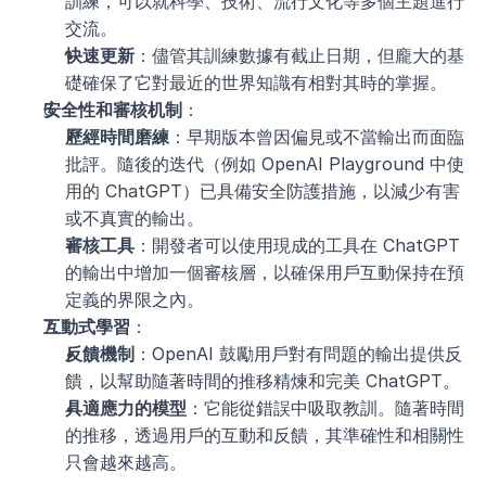
訓練，可以就科學、技術、流行文化等多個主題進行
交流。
快速更新
：儘管其訓練數據有截止日期，但龐大的基
礎確保了它對最近的世界知識有相對其時的掌握。
安全性和審核机制
：
歷經時間磨練
：早期版本曾因偏見或不當輸出而面臨
批評。隨後的迭代（例如 OpenAI Playground 中使
用的 ChatGPT）已具備安全防護措施，以減少有害
或不真實的輸出。
審核工具
：開發者可以使用現成的工具在 ChatGPT 
的輸出中增加一個審核層，以確保用戶互動保持在預
定義的界限之內。
互動式學習
：
反饋機制
：OpenAI 鼓勵用戶對有問題的輸出提供反
饋，以幫助隨著時間的推移精煉和完美 ChatGPT。
具適應力的模型
：它能從錯誤中吸取教訓。隨著時間
的推移，透過用戶的互動和反饋，其準確性和相關性
只會越來越高。