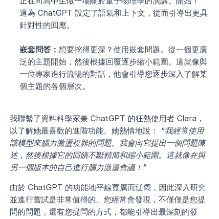
正在向高中生做一場關於量子物理學的演講。開始！”
這為 ChatGPT 設定了語氣和上下文，從而引導出更具
針對性的回應。
嵌套問答：
想要挖得更深？使用嵌套問題。從一個更廣
泛的主題開始，然後根據回覆逐步縮小範圍。這就像與
一位專家進行流暢的對話，他會引導您逐步深入了解某
個主題的各個層次。
我聯繫了資料科學家兼 ChatGPT 的狂熱使用者 Clara，
以了解她最喜歡的進階功能。她熱情地說： 
“我經常使用
該模型來腦力激盪複雜的問題。我會向它提出一個問題陳
述，然後根據它的回饋不斷精簡和縮小範圍。這就像在與
另一個版本的自己進行腦力激盪會議！”
由於 ChatGPT 的功能地平線寬廣而辽阔，因此深入研究
並進行嘗試是非常值得的。您經常會發現，不僅僅是您提
問的問題，還有您提問的方式，都能引導出最深刻的發