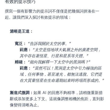
有效的提示技巧
撰寫一個有影響力的提示詞不僅僅是把幾個詞拼湊在一
起。讓我們深入探討有效提示的領域：
清晰是王道：
寬泛：
“告訴我關於太空的事。”
回應：
“太空是指地球大氣層之外的廣袤空間，
其中存在著恆星、行星和星系等天體。”
精確：
“能向我解釋一下太空中的黑洞嗎？
”
回應：
“當然可以！黑洞是太空中引力極強的區
域，任何事物，甚至連光，都無法逃脫。它們是
在大質量恆星在生命週期結束時坍塌而形成的。”
漸進式微調：
如果 AI 的回應不夠精準，請稍微重新措
辭或添加更多上下文。這就像調整相機的焦距，直到影
像變得清晰為止。