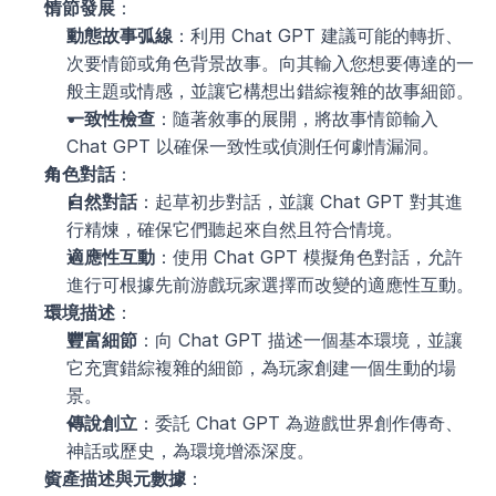
情節發展
：
動態故事弧線
：利用 Chat GPT 建議可能的轉折、
次要情節或角色背景故事。向其輸入您想要傳達的一
般主題或情感，並讓它構想出錯綜複雜的故事細節。
一致性檢查
：隨著敘事的展開，將故事情節輸入 
Chat GPT 以確保一致性或偵測任何劇情漏洞。
角色對話
：
自然對話
：起草初步對話，並讓 Chat GPT 對其進
行精煉，確保它們聽起來自然且符合情境。
適應性互動
：使用 Chat GPT 模擬角色對話，允許
進行可根據先前游戲玩家選擇而改變的適應性互動。
環境描述
：
豐富細節
：向 Chat GPT 描述一個基本環境，並讓
它充實錯綜複雜的細節，為玩家創建一個生動的場
景。
傳說創立
：委託 Chat GPT 為遊戲世界創作傳奇、
神話或歷史，為環境增添深度。
資產描述與元數據
：