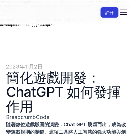
<script type="application/ld+json"> { "@context": "https://schema.org", "@type":
"BreadcrumbList", "itemListElement": [ { "@type": "ListItem", "position": 1, "name":
"ChatGPT", "item": "https://jenni.ai/chat-gpt" }, { "@type": "ListItem", "position": 2,
註冊
"name": "用途", "item": "https://jenni.ai/chat-gpt/uses" }, { "@type": "ListItem",
"position": 3, "name": "遊戲開發", "item": "https://jenni.ai/chat-gpt/game-
development-uses" } ] } </script>
2023年11月2日
簡化遊戲開發：
ChatGPT 如何發揮
作用
BreadcrumbCode
隨著數位遊戲版圖的演變，Chat GPT 脫穎而出，成為改
變遊戲規則的關鍵。這項工具將人工智慧的強大功能與創