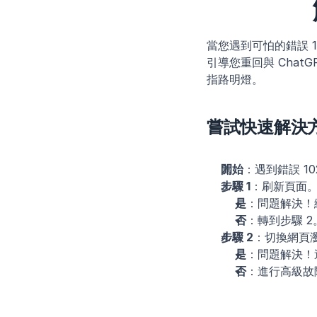
當您遇到可怕的錯誤 
引導您重回與 Cha
指路明燈。
嘗試快速解決
開始
：遇到錯誤 10
步驟 1
：刷新頁面
是
：問題解決！繼
否
：轉到步驟 2
步驟 2
：切換網頁
是
：問題解決！
否
：進行高級故