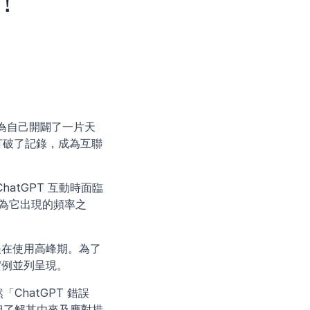
！
就為自己開闢了一片天
打破了記錄，成為互聯
atGPT 互動時面臨
因為它出現的頻率之
是在使用高峰期。為了
實例並列呈現。
hatGPT 錯誤 
一，但了解其由來及應對措