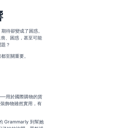
響
時，期待卻變成了困惑。
—沮喪、困惑，甚至可能
問題？
慮都至關重要。
——用於國際購物的貨
些裝飾物雖然實用，有
ammarly 到幫她