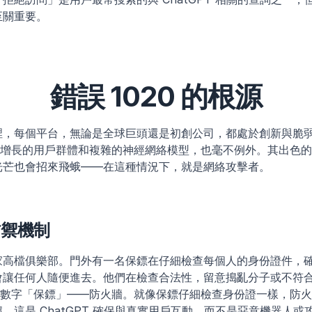
至關重要。
錯誤 1020 的根源
裡，每個平台，無論是全球巨頭還是初創公司，都處於創新與脆
速增長的用戶群體和複雜的神經網絡模型，也毫不例外。其出色
光芒也會招來飛蛾——在這種情況下，就是網絡攻擊者。
的防禦機制
家高檔俱樂部。門外有一名保鏢在仔細檢查每個人的身份證件，
會讓任何人隨便進去。他們在檢查合法性，留意搗亂分子或不符
自己的數字「保鏢」——防火牆。就像保鏢仔細檢查身份證一樣，防
。這是 ChatGPT 確保與真實用戶互動，而不是惡意機器人