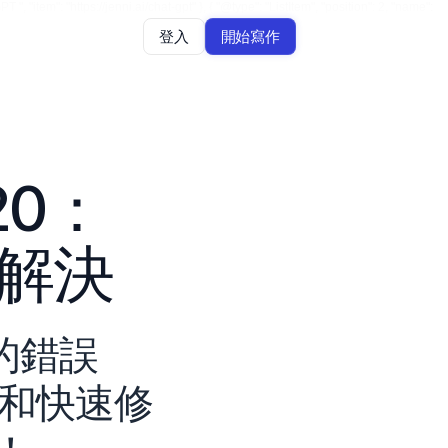
, "item": "https://jenni.ai/chat-gpt" }, { "@type": "ListItem", "position": 2, "name":
登入
開始寫作
20：
解決
的錯誤 
因和快速修