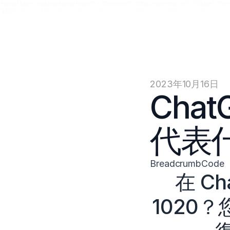
<script type="application/ld+json"> { "@context": "https://schema.org", "@type": "Breadc
"錯誤", "item": "https://jenni.ai/chat-gpt/errors" }, { "@type": "ListItem", "position": 3, 
2023年10月16日
Cha
代表
BreadcrumbCode
在 C
1020