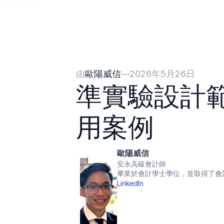
{{HeadCode}}
由
歐陽威信
—
2026年5月26日
準實驗設計
用案例
歐陽威信
安永高級會計師
畢業於會計學士學位，並取得了會
LinkedIn