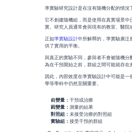
準實驗研究設計是在沒有隨機分配的情況
它不創建隨機組，而是使用在真實場景中
實。研究人員通常會與現有的教室、醫院
正如
準實驗設計
中所解釋的，準實驗廣泛
供了實用的平衡。
與真正的實驗不同，參與者不會被隨機分
為在干預開始之前，群組之間可能就存在
因此，內部效度在準實驗設計中可能是一
學等學科中仍然至關重要。
自變量：
干預或治療
因變量：
測量的結果
對照組：
未接受治療的對照組
實驗組：
接受干預的群組