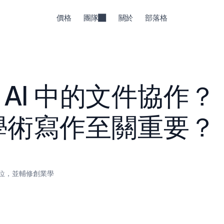
價格
團隊
關於
部落格
i AI 中的文件協作？
學術寫作至關重要？
位，並輔修創業學