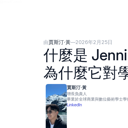
{{HeadCode}}
由
賈斯汀·黃
—
2026年2月25日
什麼是 Jenn
為什麼它對
賈斯汀·黃
增長負責人
畢業於全球商業與數位藝術學士學
LinkedIn