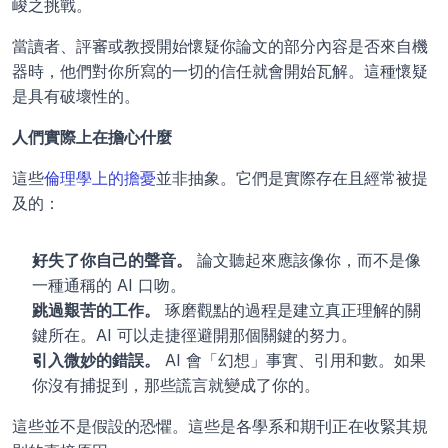
峻之挑戰。
當讀者、評審或教授開始懷疑你論文的部分內容是否來自機
器時，他們對你所寫的一切的信任就會開始瓦解。這種懷疑
是具有破壞性的。
人們實際上在擔心什麼
這些
倫理學上的擔憂
並非抽象。它們是實際存在且經常被提
及的：
好失了你自己的聲音。
 論文聽起來應該像你，而不是像
一種通稱的 AI 口吻。
跳過艱苦的工作。
 琢磨觀點的過程是建立真正理解的關
鍵所在。AI 可以走捷徑避開那個關鍵的努力。
引入微妙的錯誤。
 AI 會「幻想」事實、引用和數。如果
你沒有捕捉到，那些謊言就變成了你的。
這些並不是假設的恐懼。這些是各學系和期刊正在收緊其規