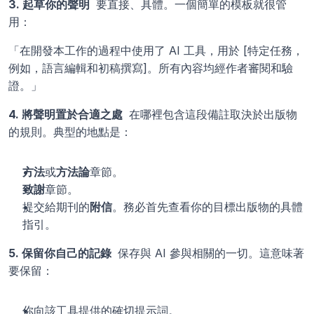
3. 起草你的聲明 
 要直接、具體。一個簡單的模板就很管
用：
「在開發本工作的過程中使用了 AI 工具，用於 [特定任務，
例如，語言編輯和初稿撰寫]。所有內容均經作者審閱和驗
證。」
4. 將聲明置於合適之處 
 在哪裡包含這段備註取決於出版物
的規則。典型的地點是：
方法
或
方法論
章節。
致謝
章節。
提交給期刊的
附信
。務必首先查看你的目標出版物的具體
指引。
5. 保留你自己的記錄 
 保存與 AI 參與相關的一切。這意味著
要保留：
你向該工具提供的確切提示詞。