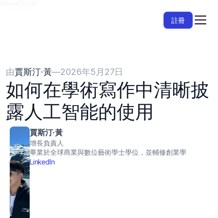
{{HeadCode}}
註冊
由
賈斯汀·黃
—
2026年5月27日
如何在學術寫作中清晰披
露人工智能的使用
賈斯汀·黃
增長負責人
畢業於全球商業與數位藝術學士學位，並輔修創業學
LinkedIn