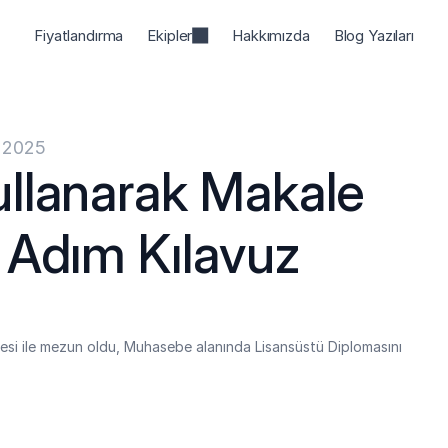
Fiyatlandırma
Ekipler
Hakkımızda
Blog Yazıları
l 2025
llanarak Makale 
 Adım Kılavuz
si ile mezun oldu, Muhasebe alanında Lisansüstü Diplomasını 