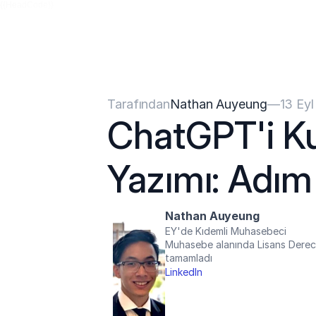
{{HeadCode}}
Tarafından
Nathan Auyeung
—
13 Ey
ChatGPT'i Ku
Yazımı: Adım
Nathan Auyeung
EY'de Kıdemli Muhasebeci
Muhasebe alanında Lisans Derece
tamamladı
LinkedIn