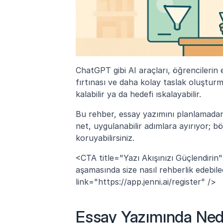
ChatGPT gibi AI araçları, öğrencilerin 
fırtınası ve daha kolay taslak oluştu
kalabilir ya da hedefi ıskalayabilir.
Bu rehber, essay yazımını planlamada
net, uygulanabilir adımlara ayırıyor; bö
koruyabilirsiniz.
<CTA title="Yazı Akışınızı Güçlendirin"
aşamasında size nasıl rehberlik edebil
link="https://app.jenni.ai/register" /> 
Essay Yazımında Ned