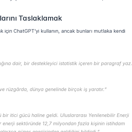
larını Taslaklamak
k için ChatGPT’yi kullanın, ancak bunları mutlaka kendi 
tığına dair, bir destekleyici istatistik içeren bir paragraf yaz
ş ve rüzgârda, dünya genelinde birçok iş yaratır.”
 bir itici gücü haline geldi. Uluslararası Yenilenebilir Enerji 
r enerji sektöründe 12,7 milyondan fazla kişinin istihdam 
 yalnızca güneş enerjisinden geldiğini bildirdi.”