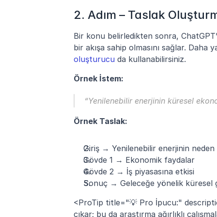
2. Adım – Taslak Oluştur
Bir konu belirledikten sonra, ChatGPT’d
bir akışa sahip olmasını sağlar. Daha ya
oluşturucu
 da kullanabilirsiniz.
Örnek İstem:
“Yenilenebilir enerjinin küresel ekono
Örnek Taslak:
Giriş → Yenilenebilir enerjinin nede
Gövde 1 → Ekonomik faydalar
Gövde 2 → İş piyasasına etkisi
Sonuç → Geleceğe yönelik küresel
<ProTip title="💡 Pro İpucu:" descripti
çıkar; bu da araştırma ağırlıklı çalışma