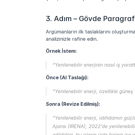
3. Adım – Gövde Paragraf
Argümanların ilk taslaklarını oluşturma
analizinizle rafine edin.
Örnek İstem:
“Yenilenebilir enerjinin nasıl iş yarat
Önce (AI Taslağı):
“Yenilenebilir enerji, özellikle güne
Sonra (Revize Edilmiş):
“Yenilenebilir enerji, istihdamın güçlü
Ajansı (IRENA), 2022’de yenilenebili
edildiğini, bu işlerin üçte birinin ise