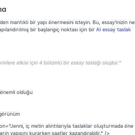
ma
en mantıklı bir yapı önermesini isteyin. Bu, essay’inizin net
pılandırılmış bir başlangıç noktası için bir 
AI essay taslak 
milere etkisi için 4 bölümlü bir essay taslağı oluştur.”
n önemli olduğu
 görünüm
on="Jenni, iç metin alıntılarıyla taslaklar oluşturmada öne 
ların yapısını kurarken saatler kazandırabilir." />