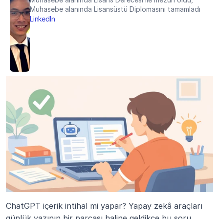
Muhasebe alanında Lisansüstü Diplomasını tamamladı
LinkedIn
ChatGPT içerik intihal mi yapar? Yapay zekâ araçları 
günlük yazının bir parçası haline geldikçe bu soru 