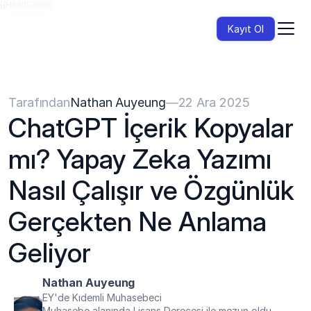
{{HeadCode}}
Kayıt Ol
Tarafından
Nathan Auyeung
—
22 Ara 2025
ChatGPT İçerik Kopyalar 
mı? Yapay Zeka Yazımı 
Nasıl Çalışır ve Özgünlük 
Gerçekten Ne Anlama 
Geliyor
Nathan Auyeung
EY'de Kıdemli Muhasebeci
Muhasebe alanında Lisans Derecesi ile mezun oldu, 