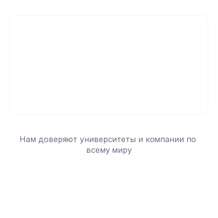
HC
HC
HC
Нам доверяют более 6 миллионов ученых
Нам доверяют университеты и компании по 
всему миру