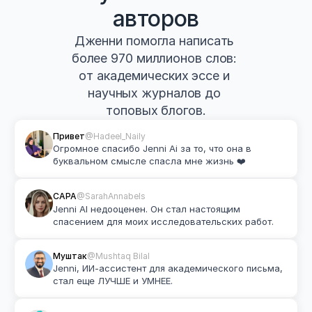
авторов
Дженни помогла написать 
более 970 миллионов слов: 
от академических эссе и 
научных журналов до 
топовых блогов.
Привет
@Hadeel_Naily
Огромное спасибо Jenni Ai за то, что она в 
буквальном смысле спасла мне жизнь ❤️
САРА
@SarahAnnabels
Jenni AI недооценен. Он стал настоящим 
спасением для моих исследовательских работ.
Муштак
@Mushtaq Bilal
Jenni, ИИ-ассистент для академического письма, 
стал еще ЛУЧШЕ и УМНЕЕ.