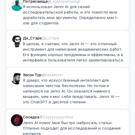
Потрясающе
@_kijanayamwingi
Я использовал Jenni AI для своей 
исследовательской работы, и это помогло мне 
доработать мои аргументы. Определенно маст-
хэв для студентов.
Дк_Старк
Дк_Старк
В целом, я считаю, что Jenni AI — это отличный 
инструмент для написания академических работ. 
Его функции хорошо продуманы и эффективны, а в 
интерфейсе пользователя легко ориентироваться.
Хасон Тур
@hasantoxr
Я думал, что искусственный интеллект для 
написания текстов бесполезен. Но потом я 
наткнулся на Jenni AI. Он оказался намного 
мощнее, чем я мог себе представить. Jenni AI — 
это ChatGPT в десятой степени.
Соседка
@Cyyyyyyyyynthia
Jenni AI помог мне быстро набросать статьи. 
Отлично подходит для исследований и создания 
контента.