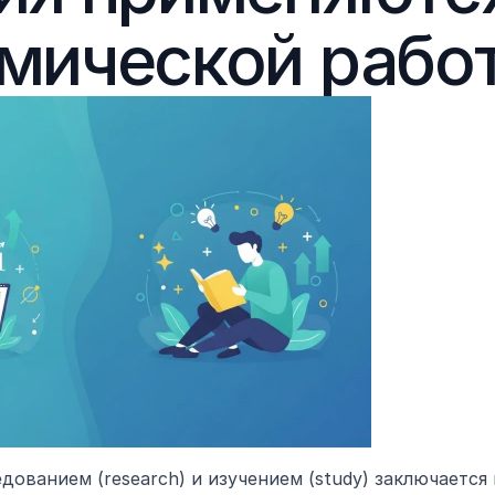
мической рабо
ованием (research) и изучением (study) заключается в 