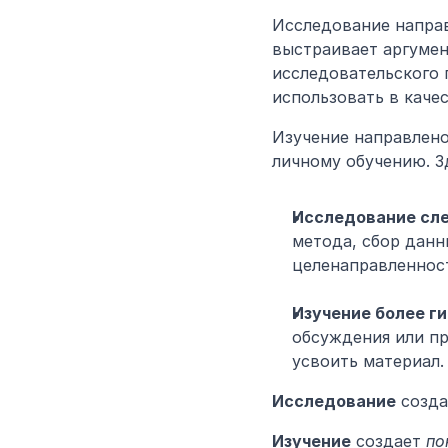
Исследование направ
выстраивает аргумен
исследовательского 
использовать в каче
Изучение направлено
личному обучению. З
Исследование сле
метода, сбор данн
целенаправленност
Изучение более г
обсуждения или пр
усвоить материал.
Исследование
 созда
Изучение
 создает 
по