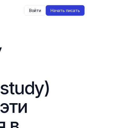
Войти
Начать писать
 
study) 
эти 
 в 