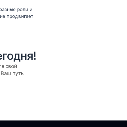
азные роли и 
ие продвигает 
егодня!
е свой 
Ваш путь 