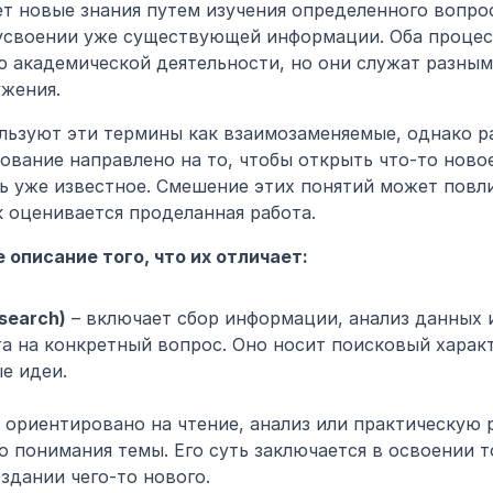
т новые знания путем изучения определенного вопроса
 усвоении уже существующей информации. Оба процесс
 академической деятельности, но они служат разным 
ужения.
льзуют эти термины как взаимозаменяемые, однако р
вание направлено на то, чтобы открыть что-то новое,
ь уже известное. Смешение этих понятий может повлия
к оценивается проделанная работа.
 описание того, что их отличает:
search)
 – включает сбор информации, анализ данных 
а на конкретный вопрос. Оно носит поисковый характ
е идеи.
– ориентировано на чтение, анализ или практическую 
о понимания темы. Его суть заключается в освоении то
оздании чего-то нового.