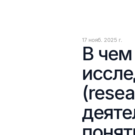
17 нояб. 2025 г.
В чем
иссле
(resea
деяте
понят