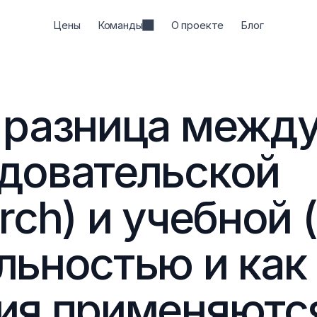
Цены
Команды
О проекте
Блог
 разница между
довательской 
rch) и учебной (
льностью и как 
ия применяются