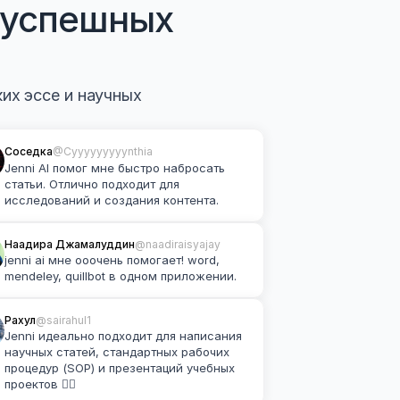
успешных 
х эссе и научных 
Соседка
@Cyyyyyyyyynthia
Jenni AI помог мне быстро набросать 
статьи. Отлично подходит для 
исследований и создания контента.
Наадира Джамалуддин
@naadiraisyajay
jenni ai мне ооочень помогает! word, 
mendeley, quillbot в одном приложении.
Рахул
@sairahul1
Jenni идеально подходит для написания 
научных статей, стандартных рабочих 
процедур (SOP) и презентаций учебных 
проектов 👌🏽