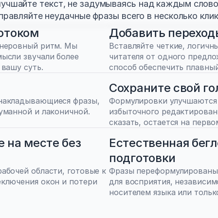
лучшайте текст, не задумываясь над каждым слово
правляйте неудачные фразы всего в несколько клик
отоком
Добавить переход
неровный ритм. Мы 
Вставляйте четкие, логичн
ысли звучали более 
читателя от одного предло
 вашу суть.
способ обеспечить плавный
Сохраните свой го
накладывающиеся фразы, 
Формулировки улучшаются б
уманной и лаконичной.
избыточного редактирования
сказать, остается на перво
на месте без 
Естественная бегл
подготовки
абочей области, готовые к 
Фразы переформулированы т
ключения окон и потери 
для восприятия, независимо
носителем языка или только