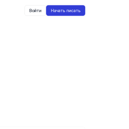
Войти
Начать писать
овышает
сть.