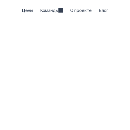
Цены
Команды
О проекте
Блог
ляйте шероховатости, сохраняя главное. Jenni п
азительность текста, сберегая его индивидуально
Начать писать
— это бесплатно
HC
HC
HC
Нам доверяют более 6 миллионов ученых