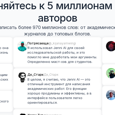
яйтесь к 5 миллионам 
авторов
писать более 970 миллионов слов: от академически
журналов до топовых блогов.
Потрясающе
@_kijanayamwingi
 она 
Я использовал Jenni AI для своей 
изнь 
исследовательской работы, и это 
помогло мне доработать мои аргументы. 
Определенно маст-хэв для студентов.
Дк_Старк
Дк_Старк
ящим 
ских 
В целом, я считаю, что Jenni AI — это 
отличный инструмент для написания 
академических работ. Его функции 
хорошо продуманы и эффективны, а в 
интерфейсе пользователя легко 
кого 
ориентироваться.