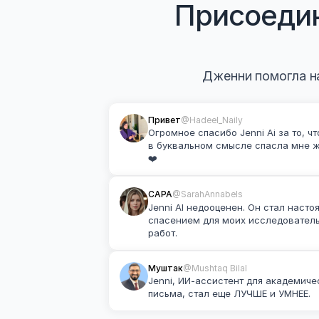
Присоедин
Дженни помогла на
Привет
@Hadeel_Naily
Огромное спасибо Jenni Ai за то, что
в буквальном смысле спасла мне ж
❤️
САРА
@SarahAnnabels
Jenni AI недооценен. Он стал насто
спасением для моих исследователь
работ.
Муштак
@Mushtaq Bilal
Jenni, ИИ-ассистент для академичес
письма, стал еще ЛУЧШЕ и УМНЕЕ.