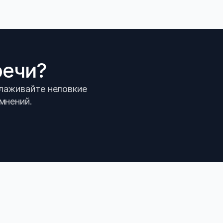
речи?
глаживайте неловкие
мнений.