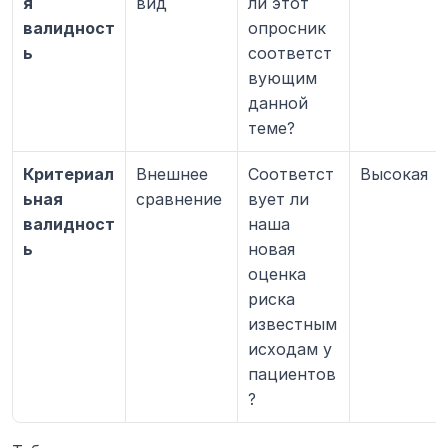
я 
вид
ли этот 
валидност
опросник 
ь
соответст
вующим 
данной 
теме?
Критериал
Внешнее 
Соответст
Высокая
ьная 
сравнение
вует ли 
валидност
наша 
ь
новая 
оценка 
риска 
известным 
исходам у 
пациентов
?