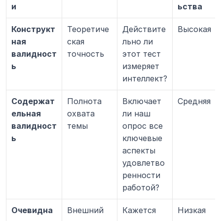
и
ьства
Конструкт
Теоретиче
Действите
Высокая
ная 
ская 
льно ли 
валидност
точность
этот тест 
ь
измеряет 
интеллект?
Содержат
Полнота 
Включает 
Средняя
ельная 
охвата 
ли наш 
валидност
темы
опрос все 
ь
ключевые 
аспекты 
удовлетво
ренности 
работой?
Очевидна
Внешний 
Кажется 
Низкая