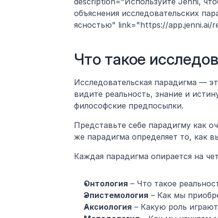
description="Используйте Jenni, чт
объяснения исследовательских пара
ясностью" link="https://app.jenni.ai/r
Что такое исследо
Исследовательская парадигма — это
видите реальность, знание и истин
философские предпосылки.
Представьте себе парадигму как очк
же парадигма определяет то, как вы
Каждая парадигма опирается на чет
Онтология
 – Что такое реальнос
Эпистемология
 – Как мы приобр
Аксиология
 – Какую роль играю