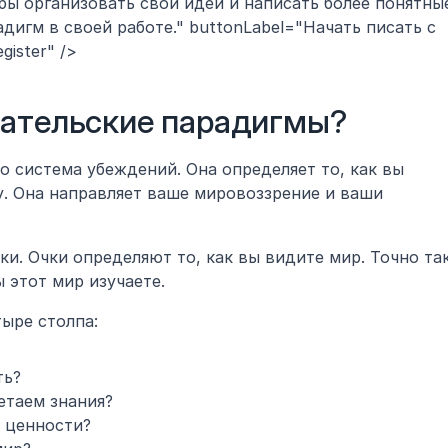
обы организовать свои идеи и написать более понятные
дигм в своей работе." buttonLabel="Начать писать с 
egister" />
вательские парадигмы?
 система убеждений. Она определяет то, как вы 
у. Она направляет ваше мировоззрение и ваши 
и. Очки определяют то, как вы видите мир. Точно так
 этот мир изучаете.
ыре столпа:
ть?
етаем знания?
т ценности?