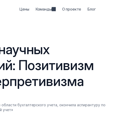
Цены
Команды
О проекте
Блог
научных 
й: Позитивизм 
ерпретивизма
 области бухгалтерского учета, окончила аспирантуру по 
й учет»