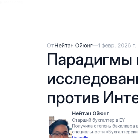
{{HeadCode}}
От
Нейтан Ойюнг
—
1 февр. 2026 г.
Парадигмы 
исследовани
против Инт
Нейтан Ойюнг
Старший бухгалтер в EY
Получила степень бакалавра в
специальности «Бухгалтерски
LinkedIn