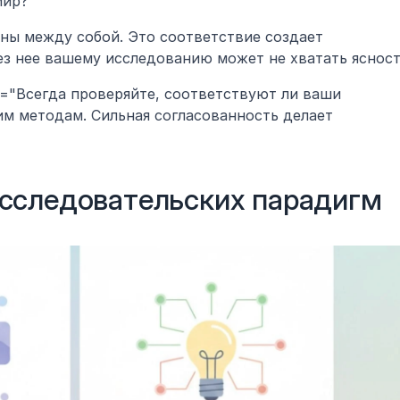
мир?
Эти столпы должны быть согласованы между собой. Это соответствие создает 
Без нее вашему исследованию может не хватать ясност
ion="Всегда проверяйте, соответствуют ли ваши 
м методам. Сильная согласованность делает 
сследовательских парадигм