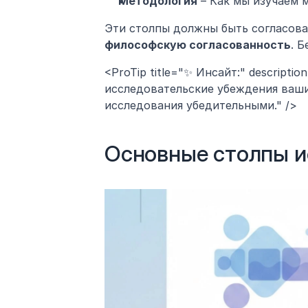
Методология
 – Как мы изучаем 
философскую согласованность
. 
<ProTip title="✨ Инсайт:" descript
исследовательские убеждения ваши
исследования убедительными." />
Основные столпы и