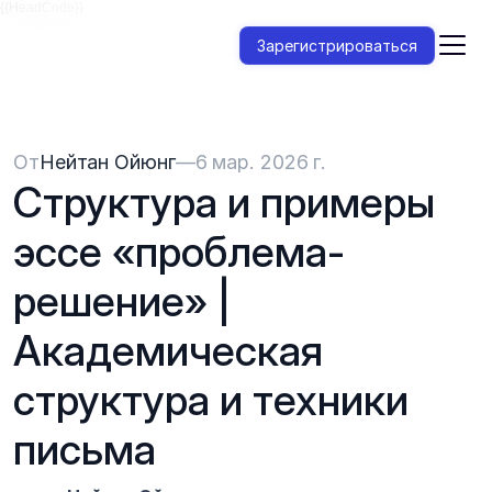
{{HeadCode}}
Зарегистрироваться
От
Нейтан Ойюнг
—
6 мар. 2026 г.
Структура и примеры 
эссе «проблема-
решение» | 
Академическая 
структура и техники 
письма