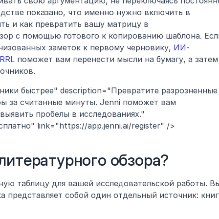
ивать свою аргументацию, не переключаясь постоянно
дстве показано, что именно нужно включить в 
ть и как превратить вашу матрицу в 
ор с помощью готового к копированию шаблона. Если
низованных заметок к первому черновику, 
ИИ-
 RRL
 поможет вам перенести мысли на бумагу, а затем 
точников.
чники быстрее" description="Превратите разрозненные 
ы за считанные минуты. Jenni поможет вам 
выявить пробелы в исследованиях." 
атно" link="https://app.jenni.ai/register" />
литературного обзора?
ную таблицу для вашей исследовательской работы. Вы
а представляет собой один отдельный источник: книгу