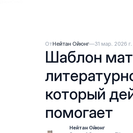
{{HeadCode}}
От
Нейтан Ойюнг
—
31 мар. 2026 г.
Шаблон мат
литературно
который дей
помогает
Нейтан Ойюнг