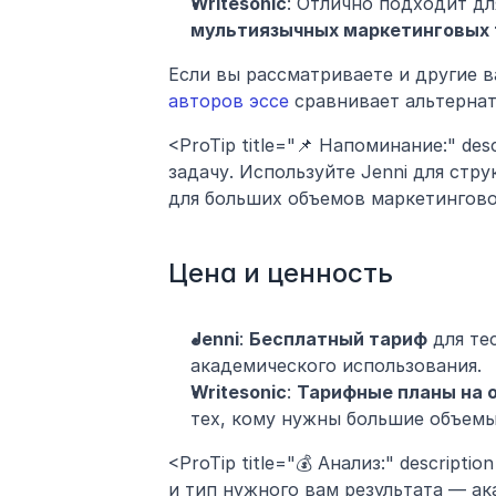
Writesonic
: Отлично подходит дл
мультиязычных маркетинговых 
Если вы рассматриваете и другие в
авторов эссе
 сравнивает альтерна
<ProTip title="📌 Напоминание:" de
задачу. Используйте Jenni для стру
для больших объемов маркетинговог
Цена и ценность
Jenni
: 
Бесплатный тариф
 для те
академического использования.
Writesonic
: 
Тарифные планы на 
тех, кому нужны большие объемы
<ProTip title="💰 Анализ:" descript
и тип нужного вам результата — ак