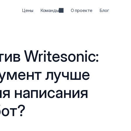
Цены
Команды
О проекте
Блог
ив Writesonic: 
умент лучше 
я написания 
бот?