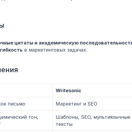
ы
очные цитаты и академическую последовательност
 гибкость
 в маркетинговых задачах.
нения
Writesonic
кое письмо
Маркетинг и SEO
емический тон, 
Шаблоны, SEO, мультиязычные 
F
тексты