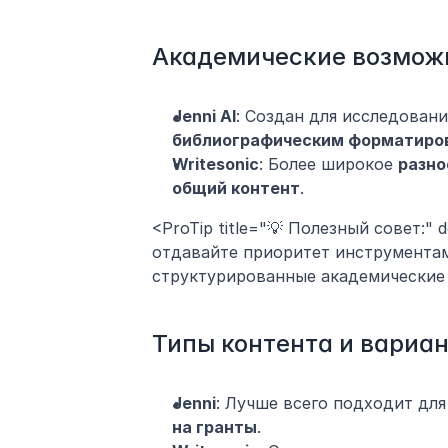
Академические возмож
Jenni AI
: Создан для исследовани
библиографическим форматиров
Writesonic
: Более широкое 
разно
общий контент
.
<ProTip title="💡 Полезный совет:" 
отдавайте приоритет инструментам
структурированные академические 
Типы контента и вариа
Jenni
: Лучше всего подходит для
на гранты
.