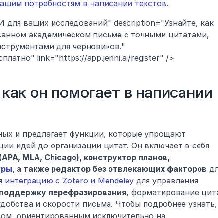
вашим потребностям в написании текстов
.
 для ваших исследований" description="Узнайте, как 
ванном академическом письме с точными цитатами, 
струментами для черновиков." 
атно" link="https://app.jenni.ai/register" />
и как он помогает в написании 
ных и предлагает функции, которые упрощают 
академическую работу — от генерации идей до организации цитат. Он включает в себя 
автозаполнение, генератор цитат (APA, MLA, Chicago), конструктор планов, 
уры
, а также редактор без отвлекающих факторов
 дл
я 
интеграцию с Zotero и Mendeley
 для управления 
поддержку перефразирования
, форматирование цита
добства и скорости письма. Чтобы подробнее узнать, 
том, ориентированным исключительно на 