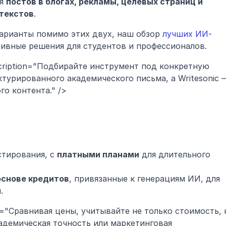
я 
постов в блогах, рекламы, целевых страниц и 
текстов
.
арианты помимо этих двух, наш обзор 
лучших ИИ-
тивные решения для студентов и профессионалов.
scription="Подбирайте инструмент под конкретную 
ктурированного академического письма, а Writesonic —
о контента." />
стирования, с 
платными планами
 для длительного 
основе кредитов
, привязанные к генерациям ИИ, для 
.
ion="Сравнивая цены, учитывайте не только стоимость, н
адемическая точность или маркетинговая 