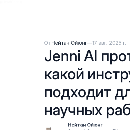
{{HeadCode}}
От
Нейтан Ойюнг
—
17 авг. 2025 г.
Jenni AI прот
какой инстр
подходит дл
научных ра
Нейтан Ойюнг