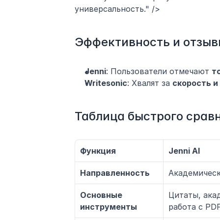
универсальность." />
Эффективность и отзыв
Jenni
: Пользователи отмечают 
т
Writesonic
: Хвалят за 
скорость и
Таблица быстрого срав
Функция
Jenni AI
Направленность
Академичес
Основные 
Цитаты, акад
инструменты
работа с PD