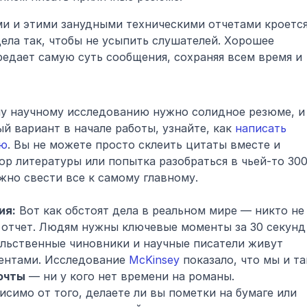
 и этими занудными техническими отчетами кроется
целое искусство — доносить суть дела так, чтобы не усыпить слушателей. Хорошее 
едает самую суть сообщения, сохраняя всем время и 
у научному исследованию нужно солидное резюме, и 
й вариант в начале работы, узнайте, как 
написать 
ию
. Вы не можете просто склеить цитаты вместе и 
зор литературы или попытка разобраться в чьей-то 300
жно свести все к самому главному.
ия:
 Вот как обстоят дела в реальном мире — никто не 
 отчет. Людям нужны ключевые моменты за 30 секунд 
ельственные чиновники и научные писатели живут 
нтами. Исследование 
McKinsey
 показало, что мы и так
очты
 — ни у кого нет времени на романы.
исимо от того, делаете ли вы пометки на бумаге или 