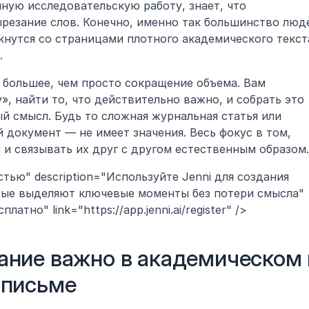
ную исследовательскую работу, знает, что 
резание слов. Конечно, именно так большинство люде
кнутся со страницами плотного академического текста
.
о большее, чем просто сокращение объема. Вам 
, найти то, что действительно важно, и собрать это 
й смысл. Будь то сложная журнальная статья или 
документ — не имеет значения. Весь фокус в том, 
и связывать их друг с другом естественным образом.
тью" description="Используйте Jenni для создания 
рые выделяют ключевые моменты без потери смысла" 
атно" link="https://app.jenni.ai/register" />
ние важно в академическом и
 письме