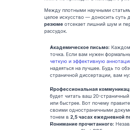
Между плотными научными статьями
резюме
 отсекает лишний шум и пер
рассудок.
Академическое письмо:
 Каждом
точка. Если вам нужен формальны
четкую и эффективную аннотац
надеяться на лучшее. Будь то об
страничной диссертации, вам ну
Профессиональная коммуникац
будет читать ваш 20-страничный
или быстрее. Вот почему правит
своими одностраничными докуме
тонем в 
2,5 часах ежедневной п
Понимание прочитанного:
 Незав