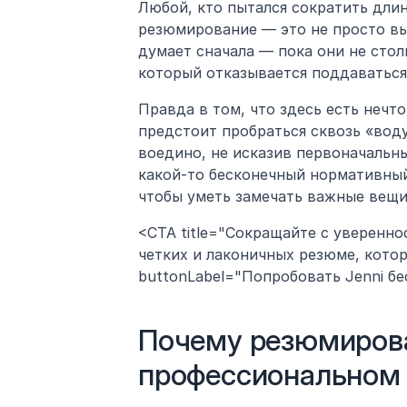
Любой, кто пытался сократить длин
резюмирование — это не просто вы
думает сначала — пока они не стол
который отказывается поддаваться
Правда в том, что здесь есть нечт
предстоит пробраться сквозь «воду»
воедино, не исказив первоначальны
какой-то бесконечный нормативный 
чтобы уметь замечать важные вещи 
<CTA title="Сокращайте с увереннос
четких и лаконичных резюме, кото
buttonLabel="Попробовать Jenni беспл
Почему резюмирова
профессиональном