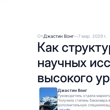
{{HeadCode}}
От
Джастин Вонг
—
7 мар. 2026 г.
Как структу
научных исс
высокого у
Джастин Вонг
Руководитель отдела маркети
Получила степень бакалавра в
дополнительную специализац
LinkedIn