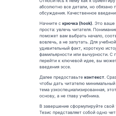
Относитесь к нему как к ориентиру
абсолютно все детали, но обязано
обсуждения. Качественное введени
Начните с 
крючка (hook)
. Это ваше
проста: увлечь читателя. Понимание
поможет вам выбрать начало, соот
вовлечь, а не запутать. Для учебн
удивительный факт, короткую исто
фамильярности или вычурности. С п
перейти к ключевой идее, вы може
введения эссе.
Далее предоставьте 
контекст
. Сра
чтобы дать читателю минимальный 
тема узкоспециализированная, этот
основу, а не главу учебника.
В завершение сформулируйте свой 
Тезис представляет собой одно че