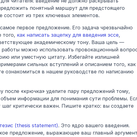
 для читателя: введение не должно раскрывать 
 предложить понятный маршрут для предстоящего 
е состоит из трех ключевых элементов.
 самое первое предложение. Его задача чрезвычайно 
 того, 
как написать зацепку для введения эссе
, 
ветствующее академическому тону. Ваша цель — 
ой работы можно использовать провокационный вопрос,
рию или уместную цитату. Избегайте излишней 
римерами сильных вступлений и описанием того, как 
те ознакомиться в нашем руководстве по написанию 
зу после «крючка» уделите пару предложений тому, 
объем информации для понимания сути проблемы. Есл
 шаг критически важен. Пишите кратко: вы создаете 
тезис (thesis statement)
. Это ядро вашего введения. 
ткое предложение, выражающее ваш главный аргумент.