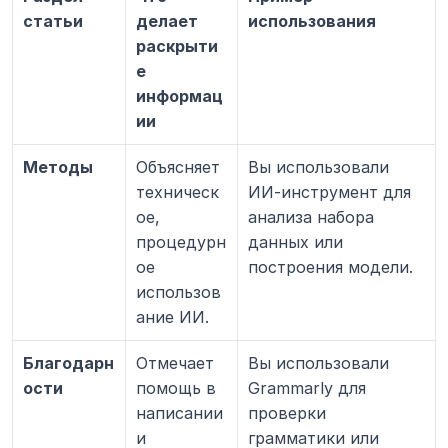
статьи
делает 
использования
раскрыти
е 
информац
ии
Методы
Объясняет 
Вы использовали 
техническ
ИИ-инструмент для 
ое, 
анализа набора 
процедурн
данных или 
ое 
построения модели.
использов
ание ИИ.
Благодарн
Отмечает 
Вы использовали 
ости
помощь в 
Grammarly для 
написании 
проверки 
и 
грамматики или 