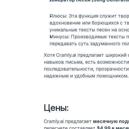
Плюсы: Эта функция служит твор
вдохновение или борющихся с тв
уникальные тексты песен на осн
Минусы: Производимые тексты пе
передавать суть задуманного по
Хотя Cramly.ai предлагает широкий
навыков письма, есть возможности 
последовательности, прозрачности,
надежным и удобным помощником.
Цены: 
Cramly.ai предлагает 
месячную подп
пересчете составляет 
$4.99 в меся