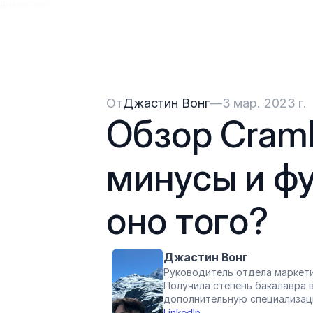
{{HeadCode}}
От
Джастин Вонг
—
3 мар. 2023 г.
Обзор Cramly
минусы и фу
оно того?
Джастин Вонг
Руководитель отдела маркети
Получила степень бакалавра в
дополнительную специализац
LinkedIn