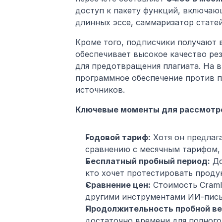
доступ к пакету функций, включающ
длинных эссе, саммаризатор стате
Кроме того, подписчики получают в
обеспечивает высокое качество рез
для предотвращения плагиата. На в
программное обеспечение против п
источников.
Ключевые моменты для рассмотр
Годовой тариф:
 Хотя он предлаг
сравнению с месячным тарифом,
Бесплатный пробный период:
 Д
кто хочет протестировать проду
Сравнение цен:
 Стоимость Craml
другими инструментами ИИ-пись
Продолжительность пробной ве
достаточно времени для полного