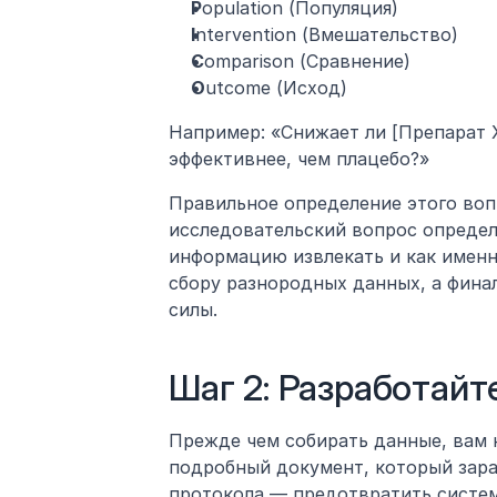
P
opulation (Популяция)
I
ntervention (Вмешательство)
C
omparison (Сравнение)
O
utcome (Исход)
Например: «Снижает ли [Препарат X
эффективнее, чем плацебо?»
Правильное определение этого воп
исследовательский вопрос определя
информацию извлекать и как именн
сбору разнородных данных, а финал
силы.
Шаг 2: Разработайт
Прежде чем собирать данные, вам н
подробный документ, который зара
протокола — предотвратить систем