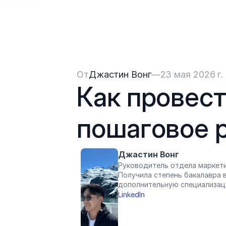
{{HeadCode}}
От
Джастин Вонг
—
23 мая 2026 г.
Как провест
пошаговое 
Джастин Вонг
Руководитель отдела маркети
Получила степень бакалавра в
дополнительную специализац
LinkedIn