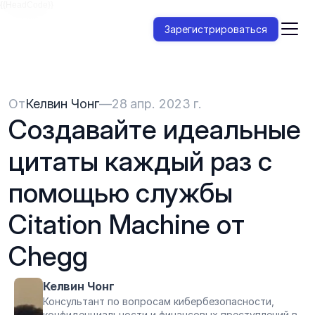
{{HeadCode}}
Зарегистрироваться
От
Келвин Чонг
—
28 апр. 2023 г.
Создавайте идеальные 
цитаты каждый раз с 
помощью службы 
Citation Machine от 
Chegg
Келвин Чонг
Консультант по вопросам кибербезопасности, 
конфиденциальности и финансовых преступлений в 