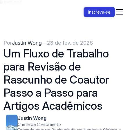
{{HeadCode}}
Inscreva-se
Por
Justin Wong
—
23 de fev. de 2026
Um Fluxo de Trabalho 
para Revisão de 
Rascunho de Coautor 
Passo a Passo para 
Artigos Acadêmicos
Justin Wong
Chefe de Crescimento
Formado com um Bacharelado em Negócios Globais e 