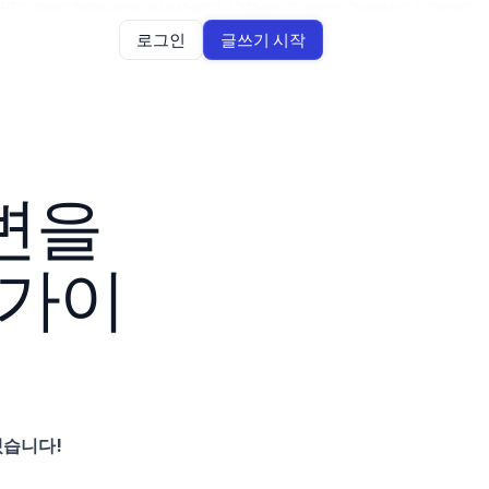
, "item": "https://jenni.ai/chat-gpt" }, { "@type": "ListItem", "position": 2, "name":
script>
로그인
글쓰기 시작
변을 
 가이
겠습니다!