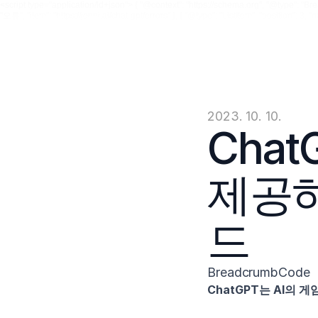
<script type="application/ld+json"> { "@context": "https://schema.org", "@type": "Breadc
"오류", "item": "https://jenni.ai/chat-gpt/errors" }, { "@type": "ListItem", "position": 3
2023. 10. 10.
Cha
제공하
드
BreadcrumbCode
ChatGPT는 AI의