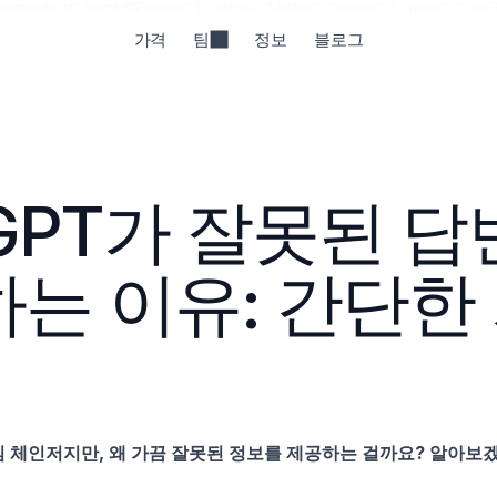
rumbList", "itemListElement": [ { "@type": "ListItem", "position": 1, "name": "ChatGPT "
, "name": "잘못된 답변", "item": "https://jenni.ai/chat-gpt/incorrect-answers-errors" } ] } </
가격
팀
정보
블로그
tGPT가 잘못된 답
는 이유: 간단한
 게임 체인저지만, 왜 가끔 잘못된 정보를 제공하는 걸까요? 알아보