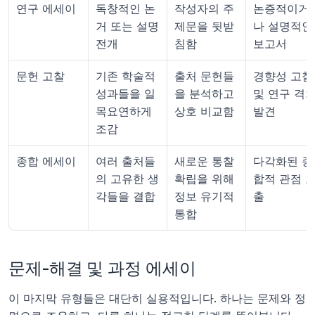
연구 에세이
독창적인 논
작성자의 주
논증적이거
거 또는 설명 
제문을 뒷받
나 설명적인 
전개
침함
보고서
문헌 고찰
기존 학술적 
출처 문헌들
경향성 고찰 
성과들을 일
을 분석하고 
및 연구 격차
목요연하게 
상호 비교함
발견
조감
종합 에세이
여러 출처들
새로운 통찰 
다각화된 종
의 고유한 생
확립을 위해 
합적 관점 
각들을 결합
정보 유기적 
출
통합
문제-해결 및 과정 에세이
이 마지막 유형들은 대단히 실용적입니다. 하나는 문제와 정